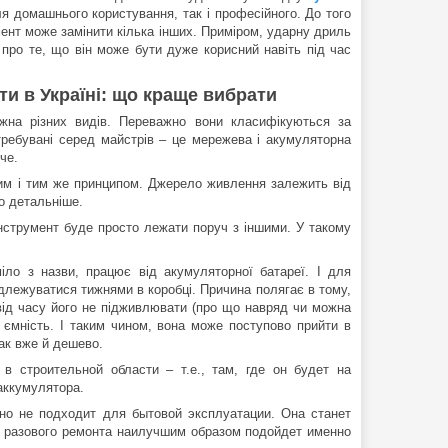
я домашнього користування, так і професійного. До того
мент може замінити кілька інших. Приміром, ударну дриль
про те, що він може бути дуже корисний навіть під час
и в Україні: що краще вибрати
на різних видів. Переважно вони класифікуються за
ребувані серед майстрів – це мережева і акумуляторна
че.
им і тим же принципом. Джерело живлення залежить від
о детальніше.
інструмент буде просто лежати поруч з іншими. У такому
іло з назви, працює від акумуляторної батареї. І для
ідлежуватися тижнями в коробці. Причина полягає в тому,
від часу його не підживлювати (про що навряд чи можна
 ємність. І таким чином, вона може поступово прийти в
ак вже й дешево.
в строительной области – т.е., там, где он будет на
аккумулятора.
о не подходит для бытовой эксплуатации. Она станет
 разового ремонта наилучшим образом подойдет именно