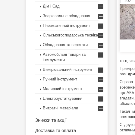
2021
Дім і Сад
Зварювальне обладнання
Пневматичний інструмент
Сільськогосподарська техніка
Обладнання та верстати
Автомобільні товари та
інструменти
того, я
Приміро
Вимірювальний інструмент
разі
дри
Ручний інструмент
Справа
збереже
Малярний інструмент
що АКБ 
згадати
Електроустаткування
абсолют
Витратні матеріали
Такая м
постоян
Знижки та акції
С друго
Доставка та оплата
отличны