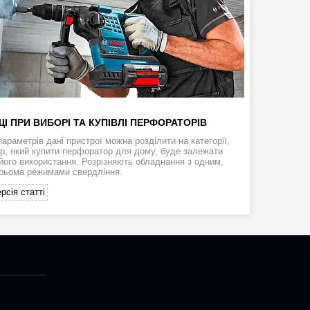
І ПРИ ВИБОРІ ТА КУПІВЛІ ПЕРФОРАТОРІВ
араметрів дані пристрої можна розділити на категорії,
ір, який купити перфоратор для дому, буде залежати
 його використання. Розрізняють обладнання з одним,
трьома режимами свердління.
рсія статті