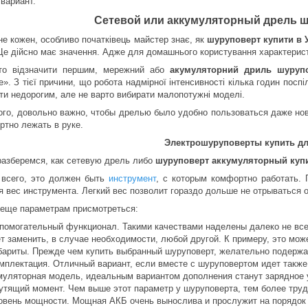
 вариант.
Сетевой или аккумуляторный дрель ш
не кожен, особливо початківець майстер знає, як
шуруповерт купити в У
Це дійсно має значення. Адже для домашнього користування характеристик
то відзначити першим, мережний або
акумуляторний дриль шуруп
». З тієї причини, що робота надмірної інтенсивності кілька годин поспі
ти недорогим, але не варто вибирати малопотужні моделі.
ого, довольно важно, чтобы дрелью было удобно пользоваться даже но
ртно лежать в руке.
Электрошуруповерты купить д
разберемся, как сетевую дрель либо
шуруповерт аккумуляторный купи
всего, это должен быть
инструмент
, с которым комфортно работать.
я вес инструмента. Легкий вес позволит гораздо дольше не отрываться от
 еще параметрам присмотреться:
помогательный функционал. Такими качествами наделены далеко не все
т заменить, в случае необходимости, любой другой. К примеру, это може
бариты. Прежде чем купить выбранный шуруповерт, желательно подержать
мплектация. Отличный вариант, если вместе с шуруповертом идет также 
муляторная модель, идеальным вариантом дополнения станут зарядное у
утящий момент. Чем выше этот параметр у шуруповерта, тем более тру
овень мощности. Мощная АКБ очень вынослива и прослужит на порядок