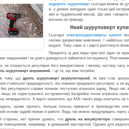
недорого шуруповерт
сьогодні можна як дл
ж, у деяких випадках один тільки цей інстру
або ж будівельний міксер. Що вже говорити 
вилазки на природу.
Який шуруповерт купит
Сьогодні
электрошуруповерты купити
мож
своїми джерелами живлення. І найбільш зат
моделі. Тому саме їх і варто розглянути ближ
Працюють ці два види пристрої один за одн
кими завданнями і як довго доведеться займатися інструменту. Розглянем
м, не планується регулярне його використання, і велику частину часу 
ль шуруповерт мережевий
– це те, що вам потрібно.
 в тому, що
дриль шуруповерт акумуляторний
, як вже стає зрозум
ння стабільної працездатності, він повинен працювати регулярно, а не в
без регулярного справи починає поступово втрачати заряд. Якщо час 
, якщо не користуватися інструментом) батарейка почне втрачати свою
ну непридатність. А варто зазначити, що АКБ такого роду коштують не т
одель, кроме прочего, больше пользы принесет в производстве или 
ной основе задействован в работе. Ведь так можно предупредить порчу 
й стороны, нет причин думать, что
дрель на аккумуляторе
совершенн
м помощником, например, в домашней мастерской. Однако для редкого