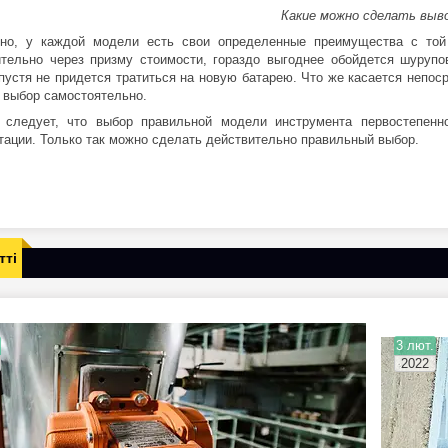
Какие можно сделать выв
но, у каждой модели есть свои определенные преимущества с той 
тельно через призму стоимости, гораздо выгоднее обойдется шурупов
пустя не придется тратиться на новую батарею. Что же касается непо
 выбор самостоятельно.
следует, что выбор правильной модели инструмента первостепенн
тации. Только так можно сделать действительно правильный выбор.
тті
3 лют.
2022