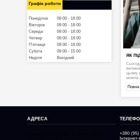
Графік роботи
Понеділок
09:00
18:00
Вівторок
09:00
18:00
Середа
09:00
18:00
Четвер
09:00
18:00
Пʼятниця
09:00
18:00
Субота
09:00
15:00
ЯК П
Неділя
Вихідний
Сьогод
великим
цьому 
можна 
Повна 
+380 (95)
Площа Європейська, 3, Індекс 76014,
Інтернет-