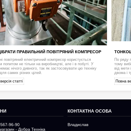
ІДІБРАТИ ПРАВИЛЬНИЙ ПОВІТРЯНИЙ КОМПРЕСОР
ТОНКОЩ
ні повітряний електричний компресор користується
По ряду п
 попитом не тільки на виробництві, але і в побуті. У
тому виб
немає нічого дивного, так як застосовувати цю техніку
від мети
для самих різних цілей.
двома і 
версія статті
Повна ве
 567-96-90
Владислав
магазин - Добра Техніка