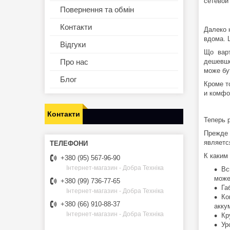
сетевой
Повернення та обмін
Контакти
Далеко 
вдома. 
Відгуки
Що вар
Про нас
дешевше
може бу
Блог
Кроме т
и комфо
Контакти
Теперь 
Прежде 
являетс
К каким
+380 (95) 567-96-90
Інтернет-магазин - Добра Техніка
Вс
може
+380 (99) 736-77-65
Га
Інтернет-магазин - Добра Техніка
Ко
+380 (66) 910-88-37
акку
Інтернет-магазин - Добра Техніка
Кр
Ур