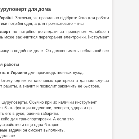
уруповерт для дома
країні
. Зокрема, як правильно підібрати його для роботи
и потрібні одні, а для промислового – інші.
оверт
не потрібно доглядати за принципом «слабше і
ль може закінчитися перегорання електроніки. Інструмент
вичку в подобном деле. Он должен иметь небольшой вес
ля работы
ть в Украине
для производственных нужд.
 Потому одним из ключевых критериев в данном случае
 работы, а значит и позволит закончить ее быстрее.
 шуруповерты. Обычно при их наличии инструмент
т быть функция подсветки, реверса, удара и пр.
 его в руке, оценив габариты.
кейс для транспортировки. А если это
стройство и еще одна батарея.
дные задачи он сможет выполнить.
 дольше.