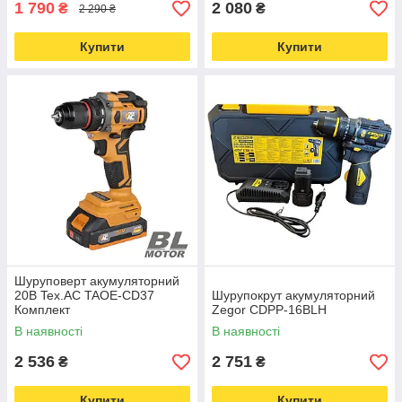
1 790
2 080
₴
₴
2 290 ₴
Купити
Купити
Шуруповерт акумуляторний
20В Tex.AC TAOE-СD37
Шурупокрут акумуляторний
Комплект
Zegor CDPP-16BLH
В наявності
В наявності
2 536
2 751
₴
₴
Купити
Купити