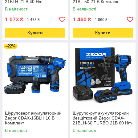
21BLH 21 В 40 Hm
21BL-50 21 В Комплект
В наявності
В наявності
1 073
1 460
₴
₴
1 473 ₴
1 860 ₴
Купити
Купити
–22%
Шуруповерт акумуляторний
Шурупокрут акумуляторний
Zegor CDAX-16BLH 16 В
безщітковий Zegor CDAX-
Комплект
21BLH-60 TURBO 21В 60 Hm
В наявності
В наявності