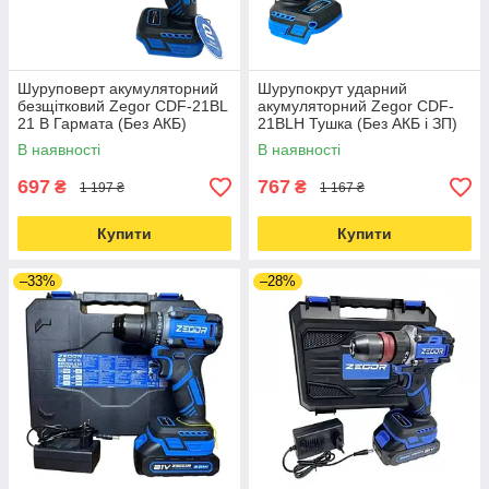
Шуруповерт акумуляторний
Шурупокрут ударний
безщітковий Zegor CDF-21BL
акумуляторний Zegor CDF-
21 В Гармата (Без АКБ)
21BLH Тушка (Без АКБ і ЗП)
21 В 40 Нm
В наявності
В наявності
697
767
₴
₴
1 197 ₴
1 167 ₴
Купити
Купити
–33%
–28%