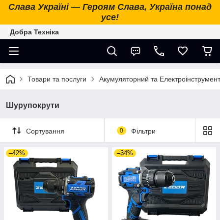
Слава Україні — Героям Слава, Україна понад
усе!
Добра Техніка
Товари та послуги
Акумуляторний та Електроінструмен
Шурупокрути
Сортування
0
Фільтри
–42%
–34%