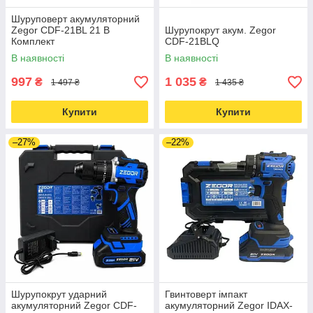
Шуруповерт акумуляторний
Zegor CDF-21BL 21 В
Шурупокрут акум. Zegor
Комплект
CDF-21BLQ
В наявності
В наявності
997
1 035
₴
₴
1 497 ₴
1 435 ₴
Купити
Купити
–27%
–22%
Шурупокрут ударний
Гвинтоверт імпакт
акумуляторний Zegor CDF-
акумуляторний Zegor IDAX-