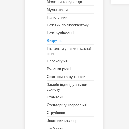
Молотки та кувалди
Мультитули
Напильники
Ножівки по гіпсокартону
Ножі будівельні
Викрутки
Пістолети для монтажної
піни
Плоскогубці
Рубанки ручні
Секатори та сучкорізи
Засоби індивідуального
захисту
Стамески
Степлери універсальні
Струбцини
Зйомники ізоляції
Труборізи