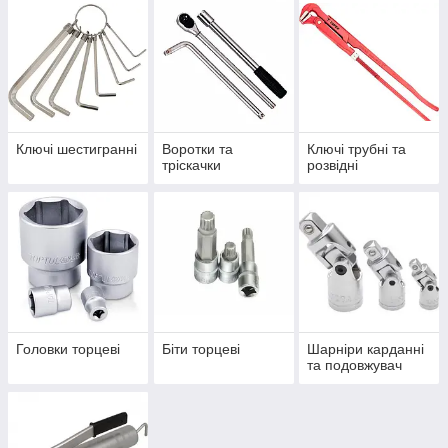
Ключі шестигранні
Воротки та
Ключі трубні та
тріскачки
розвідні
Головки торцеві
Біти торцеві
Шарніри карданні
та подовжувач