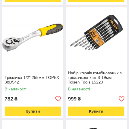
Набір ключів комбінованих з
Тріскачка 1/2" 255мм TOPEX
тріскачкою 7шт 8-19мм
38D542
Tolsen Tools 15229
В наявності
В наявності
782
999
₴
₴
Купити
Купити