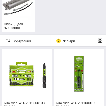
Шприци для
змащення
Сортування
0
Фільтри
Біта Vido WD72010500103
Біта Vido WD72011000103