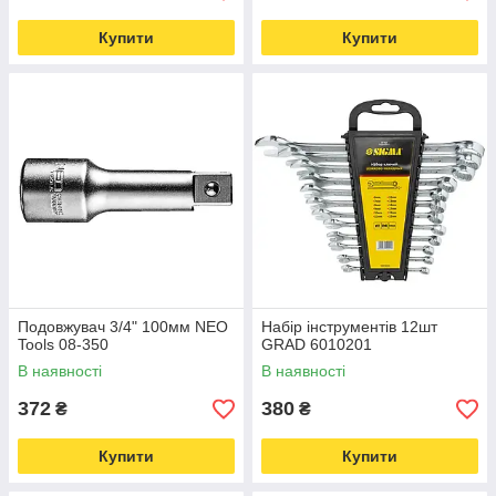
Купити
Купити
Подовжувач 3/4" 100мм NEO
Набір інструментів 12шт
Tools 08-350
GRAD 6010201
В наявності
В наявності
372
380
₴
₴
Купити
Купити