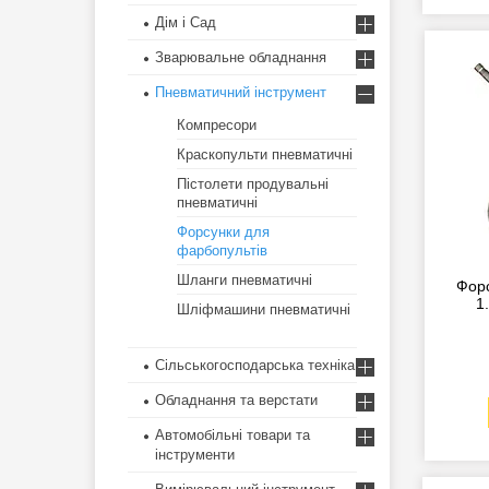
Дім і Сад
Зварювальне обладнання
Пневматичний інструмент
Компресори
Краскопульти пневматичні
Пістолети продувальні
пневматичні
Форсунки для
фарбопультів
Шланги пневматичні
Фор
1
Шліфмашини пневматичні
Сільськогосподарська техніка
Обладнання та верстати
Автомобільні товари та
інструменти