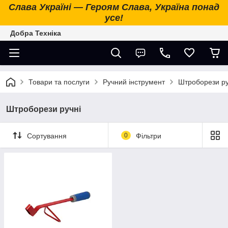
Слава Україні — Героям Слава, Україна понад
усе!
Добра Техніка
Товари та послуги
Ручний інструмент
Штроборези ру
Штроборези ручні
Сортування
0
Фільтри