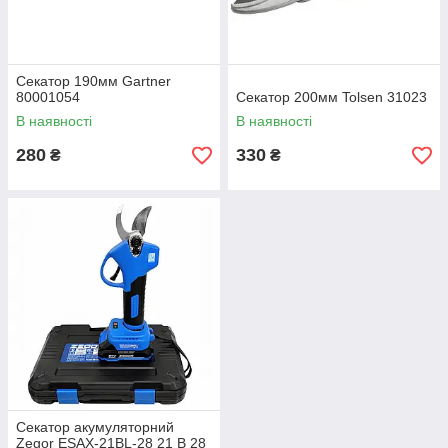
Секатор 190мм Gartner
80001054
Секатор 200мм Tolsen 31023
В наявності
В наявності
280
330
₴
₴
Секатор акумуляторний
Zegor ESAX-21BL-28 21 В 28