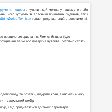
трумент, недорого
купити який можна у нашому онлайн
ань, його купують як власники приватних будинків, так і
айті «Добра Техніка»
товар представлений в асортименті,
ве правило використання. Чим стійкішим буде
бруднення легке або поверхня чутлива, потрібно стояти
водопроводу та розетки, відкрити кран, включити мийку.
ити правильний вибір
ибір, слід придивлятися до таких параметрів: