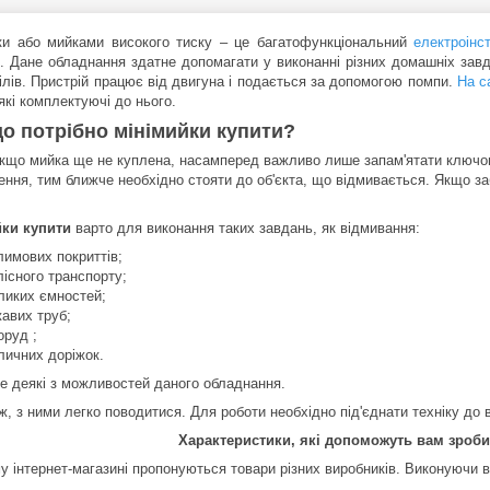
ки або мийками високого тиску – це багатофункціональний
електроінс
і. Дане обладнання здатне допомагати у виконанні різних домашніх завд
ілів. Пристрій працює від двигуна і подається за допомогою помпи.
На с
лякі комплектуючі до нього.
о потрібно мінімийки купити?
якщо мийка ще не куплена, насамперед важливо лише запам'ятати ключо
ення, тим ближче необхідно стояти до об'єкта, що відмивається. Якщо за
ки купити
варто для виконання таких завдань, як відмивання:
лимових покриттів;
лісного транспорту;
ликих ємностей;
жавих труб;
оруд ;
личних доріжок.
ше деякі з можливостей даного обладнання.
ж, з ними легко поводитися. Для роботи необхідно під'єднати техніку до 
Характеристики, які допоможуть вам зроб
у інтернет-магазині пропонуються товари різних виробників. Виконуючи в