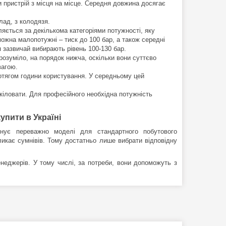
пристрій з місця на місце. Середня довжина досягає
лад, з колодязя.
ляється за декількома категоріями потужності, яку
ожна малопотужні – тиск до 100 бар, а також середні
я зазвичай вибирають рівень 100-130 бар.
зрозуміло, на порядок нижча, оскільки вони суттєво
вагою.
ротягом години користування. У середньому цей
кіловати. Для професійного необхідна потужність
упити в Україні
нує переважно моделі для стандартного побутового
ликає сумнівів. Тому достатньо лише вибрати відповідну
еджерів. У тому числі, за потреби, вони допоможуть з