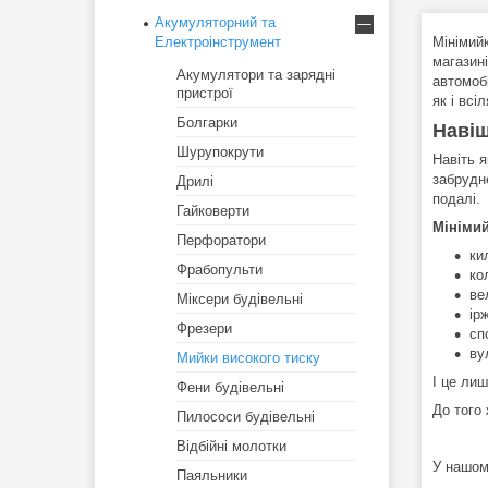
Акумуляторний та
Електроінструмент
Мінімий
магазин
Акумулятори та зарядні
автомоб
пристрої
як і всі
Болгарки
Навіщ
Шурупокрути
Навіть 
забрудн
Дрилі
подалі.
Гайковерти
Мінімий
Перфоратори
ки
Фрабопульти
ко
ве
Міксери будівельні
ір
Фрезери
сп
ву
Мийки високого тиску
І це ли
Фени будівельні
До того 
Пилососи будівельні
Відбійні молотки
У нашом
Паяльники