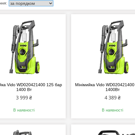
йка Vido WD020421400 125 бар
Мінімийка Vido WD020421400
1400 Вт
1400Вт
3 999 ₴
4 389 ₴
В наявності
В наявності