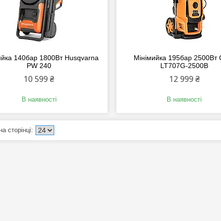
ийка 140бар 1800Вт Husqvarna
Мінімийка 195бар 2500Вт
PW 240
LT707G-2500B
10 599 ₴
12 999 ₴
В наявності
В наявності