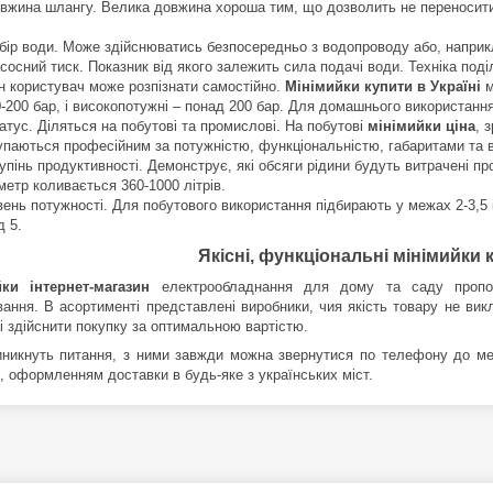
вжина шлангу. Велика довжина хороша тим, що дозволить не переносити 
бір води. Може здійснюватись безпосередньо з водопроводу або, наприк
сосний тиск. Показник від якого залежить сила подачі води. Техніка поді
н користувач може розпізнати самостійно.
Мінімийки купити в Україні
м
0-200 бар, і високопотужні – понад 200 бар. Для домашнього використанн
атус. Діляться на побутові та промислові. На побутові
мінімийки ціна
, 
упаються професійним за потужністю, функціональністю, габаритами та 
упінь продуктивності. Демонструє, які обсяги рідини будуть витрачені п
метр коливається 360-1000 літрів.
вень потужності. Для побутового використання підбирають у межах 2-3,5 
д 5.
Якісні, функціональні мінімийки к
ки інтернет-магазин
електрообладнання для дому та саду пропо
вання. В асортименті представлені виробники, чия якість товару не вик
і здійснити покупку за оптимальною вартістю.
никнуть питання, з ними завжди можна звернутися по телефону до мен
, оформленням доставки в будь-яке з українських міст.