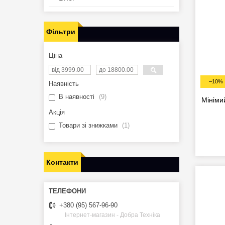
Фільтри
Ціна
–10%
Наявність
В наявності
9
Мініми
Акція
Товари зі знижками
1
Контакти
+380 (95) 567-96-90
Інтернет-магазин - Добра Техніка