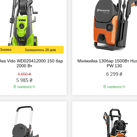
Залишилось 28 днів
йка Vido WD020412000 150 бар
Мінімийка 130бар 1500Вт Hu
2000 Вт
PW 130
6 299 ₴
6 650 ₴
5 985 ₴
В наявності
В наявності