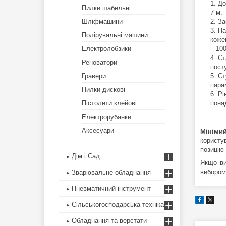
До
Пилки шабельні
7 м.
Шліфмашини
За
На
Полірувальні машини
коже
Електролобзики
– 10
Ст
Реноватори
пост
Гравери
Ст
пара
Пилки дискові
Рі
Пістолети клейові
пона
Електрорубанки
Аксесуари
Мінімий
користу
позицію 
Дім і Сад
Якщо ви
вибором
Зварювальне обладнання
Пневматичний інструмент
Сільськогосподарська техніка
Обладнання та верстати