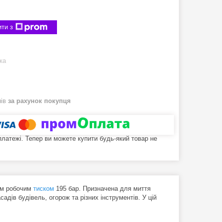
ти з
ка
нів
за рахунок покупця
 платежі. Тепер ви можете купити будь-який товар не
им робочим
тиском
195 бар. Призначена для миття
адів будівель, огорож та різних інструментів. У цій
.