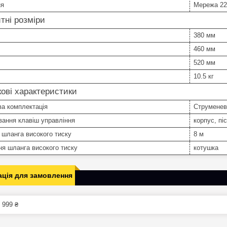
ня
Мережа 2
тні розміри
380 мм
460 мм
520 мм
10.5 кг
ові характеристики
а комплектація
Струменева
ання клавіш управління
корпус, пі
шланга високого тиску
8 м
ня шланга високого тиску
котушка
ція для замовлення
 999 ₴