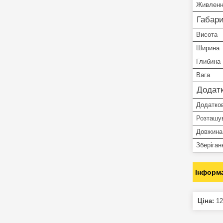
Живлен
Габари
Висота
Ширина
Глибина
Вага
Додатк
Додатков
Розташув
Довжина 
Зберіган
Інформа
Ціна:
12