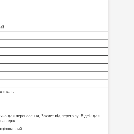
ий
а сталь
чка для перенесення, Захист від перегріву, Відсік для
 насадок
кціональний