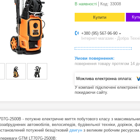
В наявності
Код:
33008
Купи
Купити
+380 (95) 567-96-90
Інтернет-магазин - Добра Техні
повернення товару протягом 14 д
У компанії підключені електронні
покидаючи сайту.
07G-2500B - потужне електричне миття побутового класу з максимальн
забруднених автомобілів, велосипедів, будівельної техніки, доріжок, фас
встановлений потужний безщітковий
двигун
з великим робочим ресурсом
 переваги GTM LT707G-2500B: