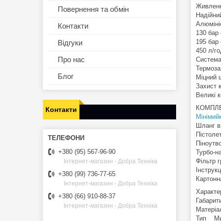
Живленн
Повернення та обмін
Надійни
Алюмініє
Контакти
130 бар 
195 бар
Відгуки
450 л/г
Про нас
Система 
Термоза
Блог
Міцний 
Захист 
Великі 
КОМПЛЕ
Контакти
Мінімий
Шланг в
Пістоле
Піноутв
+380 (95) 567-96-90
Турбо-н
Фільтр г
Інтернет-магазин - Добра Техніка
Інструкц
+380 (99) 736-77-65
Картонн
Інтернет-магазин - Добра Техніка
Характе
+380 (66) 910-88-37
Габарит
Інтернет-магазин - Добра Техніка
Матері
Тип Ми