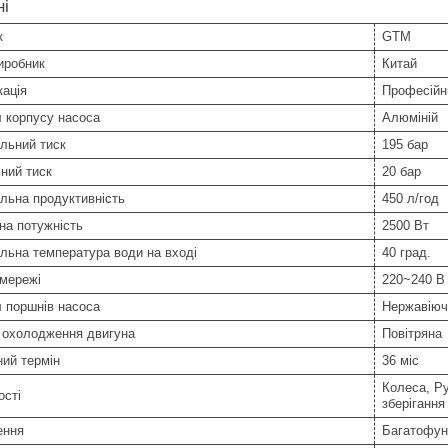
ні
к
GTM
иробник
Китай
ація
Професійн
 корпусу насоса
Алюміній
льний тиск
195 бар
ний тиск
20 бар
льна продуктивність
450 л/год
на потужність
2500 Вт
льна температура води на вході
40 град.
 мережі
220~240 В
 поршнів насоса
Нержавіюч
 охолодження двигуна
Повітряна
ний термін
36 міс
Колеса, Ру
ості
зберігання
ення
Багатофун