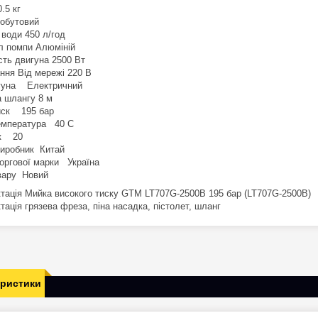
.5 кг
обутовий
 води 450 л/год
л помпи Алюміній
сть двигуна 2500 Вт
ння Від мережі 220 В
гуна Електричний
 шлангу 8 м
иск 195 бар
емпература 40 C
ск 20
виробник Китай
торгової марки Україна
вару Новий
тація Мийка високого тиску GTM LT707G-2500B 195 бар (LT707G-2500B)
ація грязева фреза, піна насадка, пістолет, шланг
еристики