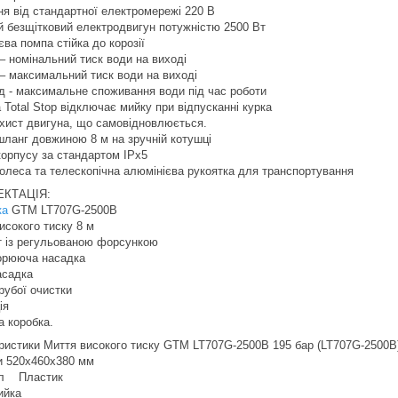
я від стандартної електромережі 220 В
й безщітковий електродвигун потужністю 2500 Вт
ва помпа стійка до корозії
– номінальний тиск води на виході
 – максимальний тиск води на виході
од - максимальне споживання води під час роботи
Total Stop відключає мийку при відпусканні курка
хист двигуна, що самовідновлюється.
шланг довжиною 8 м на зручній котушці
корпусу за стандартом IPx5
колеса та телескопічна алюмінієва рукоятка для транспортування
КТАЦІЯ:
ка
GTM LT707G-2500B
исокого тиску 8 м
т із регульованою форсункою
орююча насадка
асадка
рубої очистки
ія
а коробка.
ристики Миття високого тиску GTM LT707G-2500B 195 бар (LT707G-2500B
и 520x460x380 мм
ал Пластик
йка