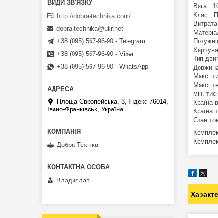
Вага 10
Клас П
http://dobra-technika.com/
Витрата
dobra-technika@ukr.net
Матеріа
Потужні
+38 (095) 567-96-90 - Telegram
Харчува
+38 (095) 567-96-90 - Viber
Тип дви
+38 (095) 567-96-90 - WhatsApp
Довжина
Макс. т
Макс. т
мін. ти
Площа Європейська, 3, Індекс 76014,
Країна-
Івано-Франківськ, Україна
Країна 
Стан то
Комплек
Комплект
Добра Техніка
Владислав
Характ