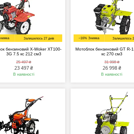
–16%
Залишилось 27 днів
Залишилось 2
ок бензиновий X-Woker XT100-
Мотоблок бензиновий GT R-1
3G 7.5 кc 212 см3
кс 270 см3
25 497 ₴
31 998 ₴
23 497 ₴
26 998 ₴
В наявності
В наявності