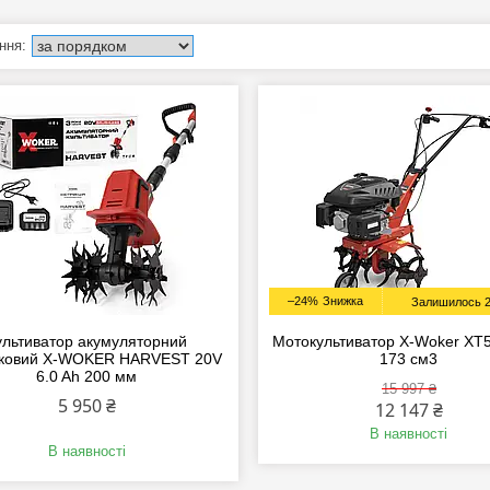
–24%
Залишилось 2
ультиватор акумуляторний
Мотокультиватор X-Woker XT5
тковий X-WOKER HARVEST 20V
173 см3
6.0 Ah 200 мм
15 997 ₴
5 950 ₴
12 147 ₴
В наявності
В наявності