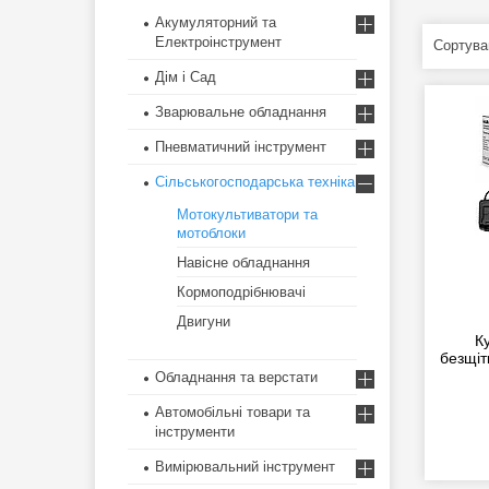
Акумуляторний та
Електроінструмент
Дім і Сад
Зварювальне обладнання
Пневматичний інструмент
Сільськогосподарська техніка
Мотокультиватори та
мотоблоки
Навісне обладнання
Кормоподрібнювачі
Двигуни
К
безщі
Обладнання та верстати
Автомобільні товари та
інструменти
Вимірювальний інструмент