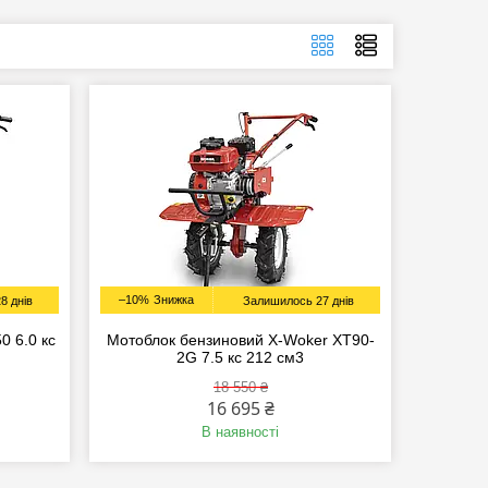
–10%
8 днів
Залишилось 27 днів
0 6.0 кс
Мотоблок бензиновий X-Woker XT90-
2G 7.5 кc 212 см3
18 550 ₴
16 695 ₴
В наявності