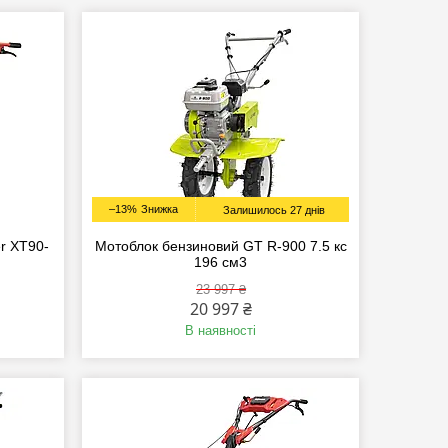
–13%
Залишилось 27 днів
r XT90-
Мотоблок бензиновий GT R-900 7.5 кс
196 см3
23 997 ₴
20 997 ₴
В наявності