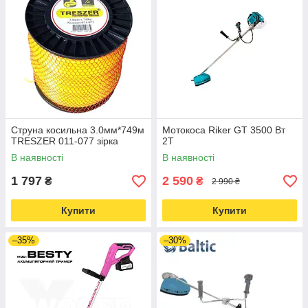
Струна косильна 3.0мм*749м
Мотокоса Riker GT 3500 Вт
TRESZER 011-077 зірка
2Т
В наявності
В наявності
1 797
2 590
₴
₴
2 990 ₴
Купити
Купити
–35%
–30%