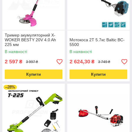
Тример акумуляторний X-
WOKER BESTY 20V 4.0 Ah
Мотокоса 2Т 5.7кс Baltic BC-
225 мм
5500
В наявності
В наявності
2 597
2 624,30
₴
₴
3 997 ₴
3 749 ₴
Купити
Купити
–28%