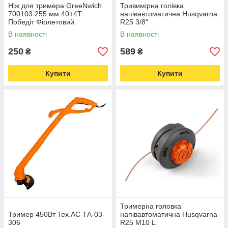
Ніж для тримера GreeNwich
Тривимірна голівка
700103 255 мм 40+4Т
напівавтоматична Husqvarna
Победіт Фіолетовий
R25 3/8"
В наявності
В наявності
250
589
₴
₴
Купити
Купити
Тримерна головка
Тример 450Вт Tex.AC ТА-03-
напівавтоматична Husqvarna
306
R25 M10 L