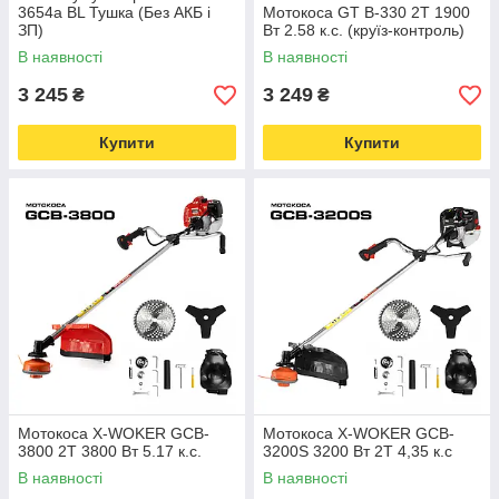
3654a BL Тушка (Без АКБ і
Мотокоса GT B-330 2Т 1900
ЗП)
Вт 2.58 к.с. (круїз-контроль)
В наявності
В наявності
3 245
3 249
₴
₴
Купити
Купити
Мотокоса X-WOKER GCB-
Мотокоса X-WOKER GCB-
3800 2Т 3800 Вт 5.17 к.с.
3200S 3200 Вт 2Т 4,35 к.с
В наявності
В наявності