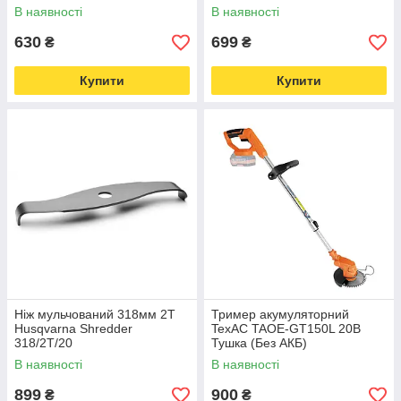
В наявності
В наявності
630
699
₴
₴
Купити
Купити
Ніж мульчований 318мм 2Т
Тример акумуляторний
Husqvarna Shredder
TexAC TAOE-GT150L 20В
318/2T/20
Тушка (Без АКБ)
В наявності
В наявності
899
900
₴
₴