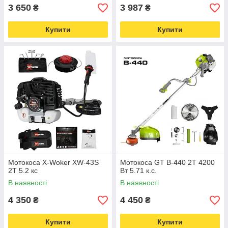
3 650
3 987
₴
₴
Купити
Купити
Мотокоса X-Woker XW-43S
Мотокоса GT B-440 2Т 4200
2Т 5.2 кс
Вт 5.71 к.с.
В наявності
В наявності
4 350
4 450
₴
₴
Купити
Купити