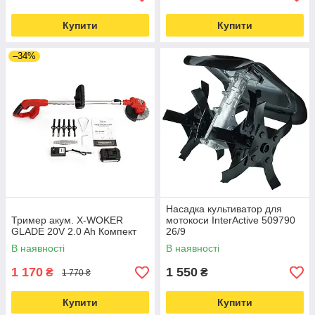
Купити
Купити
–34%
Насадка культиватор для
Тример акум. X-WOKER
мотокоси InterActive 509790
GLADE 20V 2.0 Ah Компект
26/9
В наявності
В наявності
1 170
1 550
₴
₴
1 770 ₴
Купити
Купити