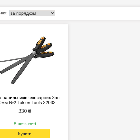
р напильників слюсарних 3шт
0мм №2 Tolsen Tools 32033
330 ₴
В наявності
Купити