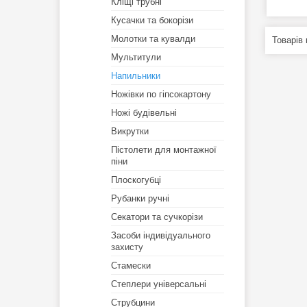
Кліщі трубні
Кусачки та бокорізи
Молотки та кувалди
Мультитули
Напильники
Ножівки по гіпсокартону
Ножі будівельні
Викрутки
Пістолети для монтажної
піни
Плоскогубці
Рубанки ручні
Секатори та сучкорізи
Засоби індивідуального
захисту
Стамески
Степлери універсальні
Струбцини