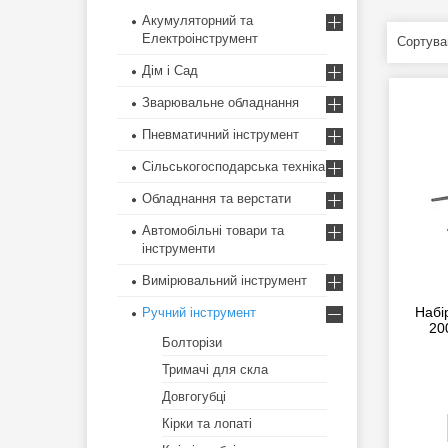
Акумуляторний та
Електроінструмент
Дім і Сад
Зварювальне обладнання
Пневматичний інструмент
Сільськогосподарська техніка
Обладнання та верстати
Автомобільні товари та
інструменти
Вимірювальний інструмент
Набі
Ручний інструмент
20
Болторізи
Тримачі для скла
Довгогубці
Кірки та лопаті