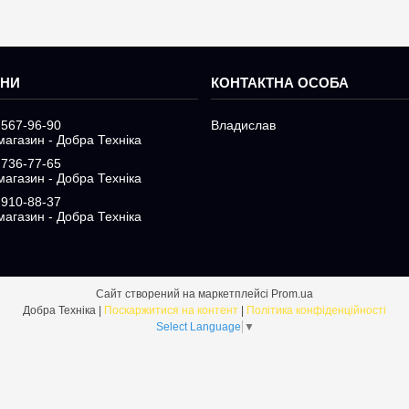
 567-96-90
Владислав
магазин - Добра Техніка
 736-77-65
магазин - Добра Техніка
 910-88-37
магазин - Добра Техніка
Сайт створений на маркетплейсі
Prom.ua
Добра Техніка |
Поскаржитися на контент
|
Політика конфіденційності
Select Language
▼