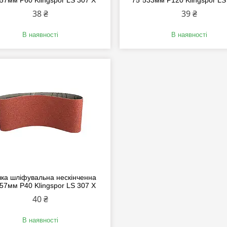
57мм P60 Klingspor LS 307 X
75*533мм P120 Klingspor LS
38 ₴
39 ₴
В наявності
В наявності
чка шліфувальна нескінченна
57мм P40 Klingspor LS 307 X
40 ₴
В наявності