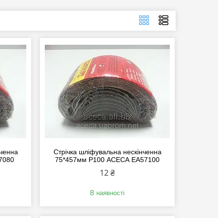
нченна
Стрічка шліфувальна нескінченна
7080
75*457мм P100 АСЕСА EA57100
12 ₴
В наявності