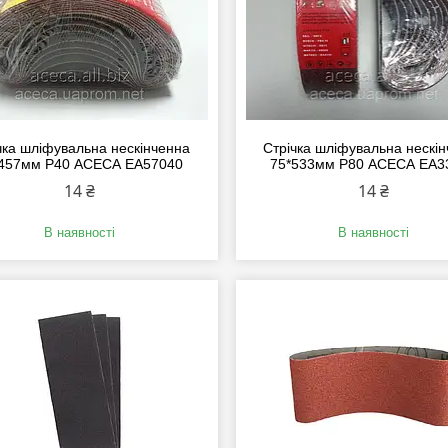
чка шліфувальна нескінченна
Стрічка шліфувальна нескі
457мм P40 АСЕСА EA57040
75*533мм P80 АСЕСА EA3
14 ₴
14 ₴
В наявності
В наявності