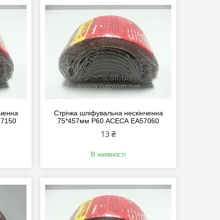
нченна
Стрічка шліфувальна нескінченна
57150
75*457мм P60 АСЕСА EA57060
13 ₴
В наявності