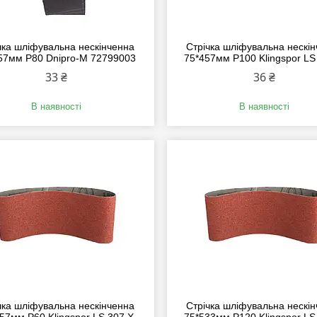
чка шліфувальна нескінченна
Стрічка шліфувальна нескі
57мм P80 Dnipro-M 72799003
75*457мм P100 Klingspor LS
33 ₴
36 ₴
В наявності
В наявності
чка шліфувальна нескінченна
Стрічка шліфувальна нескі