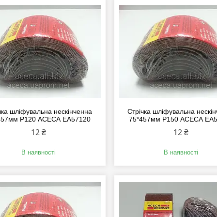
чка шліфувальна нескінченна
Стрічка шліфувальна нескі
457мм P120 АСЕСА EA57120
75*457мм P150 АСЕСА EA
12 ₴
12 ₴
В наявності
В наявності