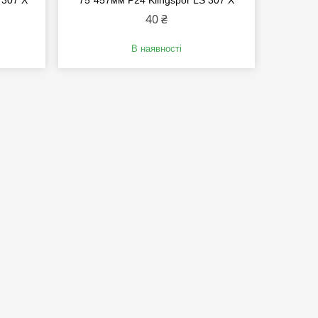
 307 X
75*457мм P24 Klingspor LS 307 X
40 ₴
В наявності