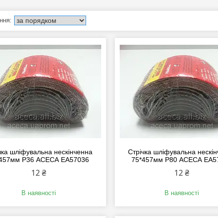
чка шліфувальна нескінченна
Стрічка шліфувальна нескі
457мм P36 АСЕСА EA57036
75*457мм P80 АСЕСА EA5
12 ₴
12 ₴
В наявності
В наявності