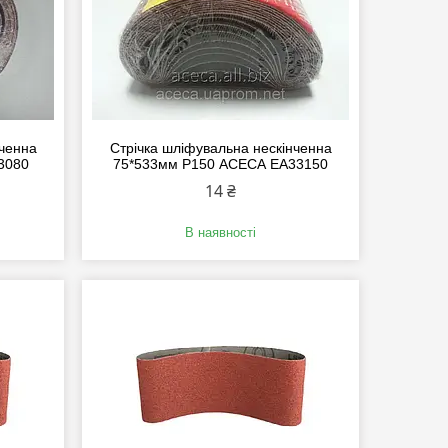
нченна
Стрічка шліфувальна нескінченна
3080
75*533мм P150 АСЕСА EA33150
14 ₴
В наявності