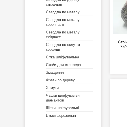
спіральні
Свердла по металу
Свердла по металу
корончасті
Свердла по металу
східчасті
Стрі
Свердла по склу та
75*
кераміці
Сітка шліфувальна
Скоби для степлера
Змащення
Фрези по дереву
Хомути
Чашки шліфувальні
діамантові
Щітки шліфувальні
Емалі аерозольні