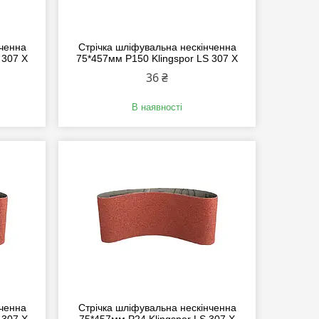
нченна
Стрічка шліфувальна нескінченна
 307 X
75*457мм P150 Klingspor LS 307 X
36 ₴
В наявності
нченна
Стрічка шліфувальна нескінченна