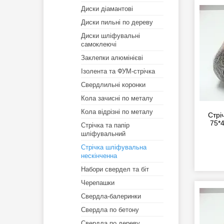
Диски діамантові
Диски пильні по дереву
Диски шліфувальні
самоклеючі
Заклепки алюмінієві
Ізолента та ФУМ-стрічка
Свердлильні коронки
Кола зачисні по металу
Кола відрізні по металу
Стрі
75*
Стрічка та папір
шліфувальний
Стрічка шліфувальна
нескінченна
Набори свердел та біт
Черепашки
Свердла-балеринки
Свердла по бетону
Свердла по дереву