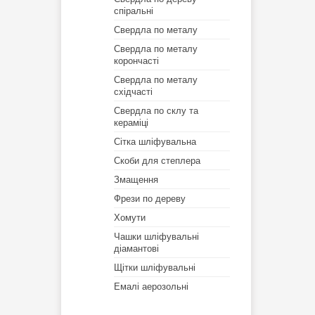
спіральні
Свердла по металу
Свердла по металу
корончасті
Свердла по металу
східчасті
Свердла по склу та
кераміці
Сітка шліфувальна
Скоби для степлера
Змащення
Фрези по дереву
Хомути
Чашки шліфувальні
діамантові
Щітки шліфувальні
Емалі аерозольні