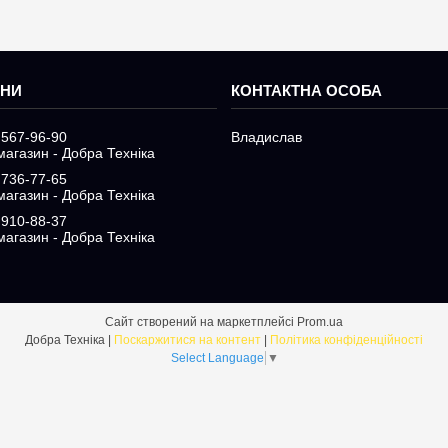
 567-96-90
Владислав
магазин - Добра Техніка
 736-77-65
магазин - Добра Техніка
 910-88-37
магазин - Добра Техніка
Сайт створений на маркетплейсі
Prom.ua
Добра Техніка |
Поскаржитися на контент
|
Політика конфіденційності
Select Language
▼