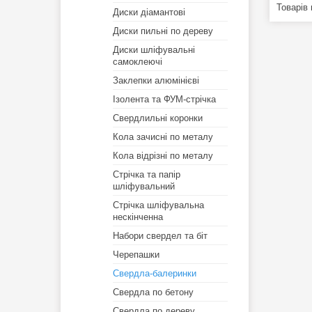
Диски діамантові
Диски пильні по дереву
Диски шліфувальні
самоклеючі
Заклепки алюмінієві
Ізолента та ФУМ-стрічка
Свердлильні коронки
Кола зачисні по металу
Кола відрізні по металу
Стрічка та папір
шліфувальний
Стрічка шліфувальна
нескінченна
Набори свердел та біт
Черепашки
Свердла-балеринки
Свердла по бетону
Свердла по дереву