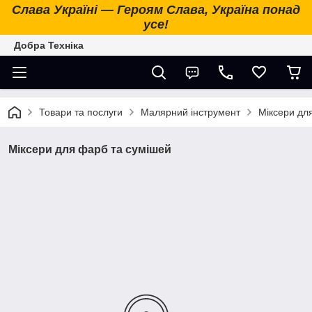
Слава Україні — Героям Слава, Україна понад
усе!
Добра Техніка
Товари та послуги
Малярний інструмент
Міксери дл
Міксери для фарб та сумішей