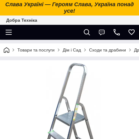
Слава Україні — Героям Слава, Україна понад
усе!
Добра Техніка
Товари та послуги
Дім і Сад
Сходи та драбини
Др