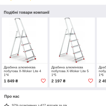
Подібні товари компанії
Драбина алюмінієва
Драбина алюмінієва
Драб
побутова X-Woker Lite 4
побутова X-Woker Lite 5
побу
1*4
1*5
1*6
1 849
2 197
2 4
₴
₴
Про нас
97% позитивних з 427 відгуків за рік