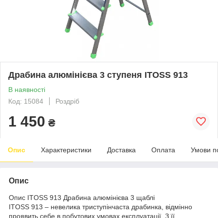
Драбина алюмінієва 3 ступеня ITOSS 913
В наявності
Код: 15084
Роздріб
1 450
₴
Опис
Характеристики
Доставка
Оплата
Умови п
Опис
Опис ITOSS 913 Драбина алюмінієва 3 щаблі
ITOSS 913 – невелика триступінчаста драбинка, відмінно
проявить себе в побутових умовах експлуатації. З її