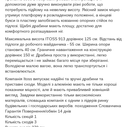
допомогою дуже зручно виконувати різні роботи, що
потребують підйому на невелику висоту. Якісний замок міцно
утримує платформу в розкладеному положенні, а кінцеві
букси із пластику запобігають ковзанню опорних стійок по
підлозі. Щаблі драбини мають площу, достатню для
комфортного розташування ніг.
Максимальна висота ITOSS 913 дорівнює 125 см. Відстань від
підлоги до робочого майданчика - 55 см. Ширина опори
становить 40 см. Граничне навантаження на конструкцію
дорівнює 150 кг. Драбина проста у використанні, легко
переміщається і не займає багато місця при зберіганні.
Володіючи малою вагою, вона легко транспортується і
встановлюється.
Компанія Itoss випускає надійні та зручні драбини та
приставні сходи. Моделі з алюмінію мають не тільки хороші
показники міцності, але й мають привабливий зовнішній
вигляд. Завдяки використанню тільки високоякісних
матеріалів, словацька компанія є одним з лідерів ринку
будівельних і господарських виробів. походження Словаччина
Гарантія Повернення/обмін 14 днів
Кількість секцій 1
Кількість сходів 3