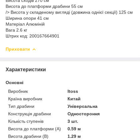
Висота сходів 270 см
Висота до платформи драбини 55 см
/> Висота у складеному вигляді (довжина однієї секції) 125 см
Ширина опори 41 см
Матеріал Алюміній
Вага 2.6 кг
Штрих код: 200167664901
Приховати
Характеристики
Основні
Виробник
Itoss
Країна виробник
Китай
Тип драбини
Універсальна
Конструкція драбини
Одностороння
Кількість ступенів
3 шт.
Висота до платформи (А)
0.59 м
Висота драбини (В)
1.29 м