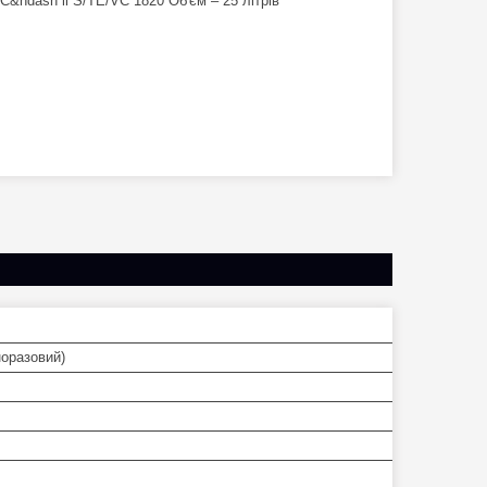
&ndash li S/TE/VC 1820 Об'єм – 25 літрів
норазовий)