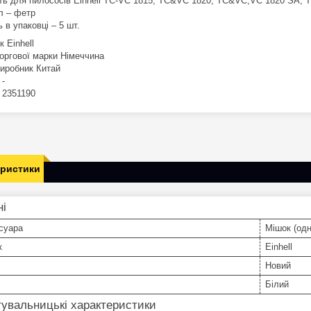
ть для пилососів Einhell TC-VC 1815, TC&VC 1820, TC&VC;VC 1820 SA, TC
л – фетр
ь в упаковці – 5 шт.
к Einhell
торгової марки Німеччина
виробник Китай
 -
 2351190
еристики
ні
суара
Мішок (од
к
Einhell
Новий
Білий
увальницькі характеристики