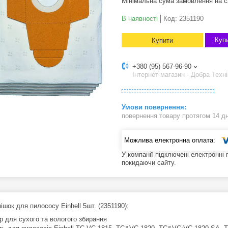
Мінімальна сума замовлення на с
В наявності
Код:
2351190
Купи
Купити
+380 (95) 567-96-90
Інтернет-магазин - Добра Техні
повернення товару протягом 14 д
У компанії підключені електронні
покидаючи сайту.
ішок для пилососу Einhell 5шт. (2351190):
р для сухого та вологого збирання