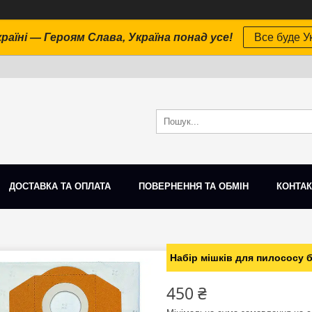
раїні — Героям Слава, Україна понад усе!
Все буде Ук
ДОСТАВКА ТА ОПЛАТА
ПОВЕРНЕННЯ ТА ОБМІН
КОНТАК
Набір мішків для пилососу б
450 ₴