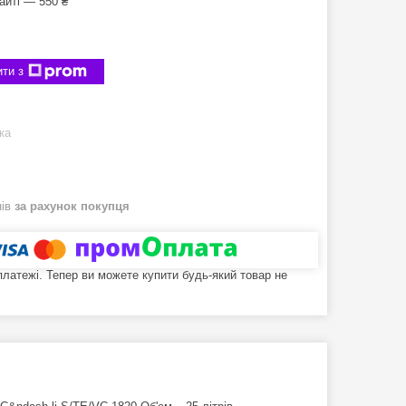
айті — 550 ₴
ти з
ка
нів
за рахунок покупця
 платежі. Тепер ви можете купити будь-який товар не