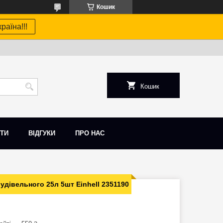
Кошик
раїна!!!
Кошик
ТИ
ВІДГУКИ
ПРО НАС
удівельного 25л 5шт Einhell 2351190