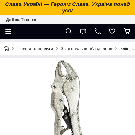
Слава Україні — Героям Слава, Україна понад
усе!
Добра Техніка
Товари та послуги
Зварювальне обладнання
Кліщі з