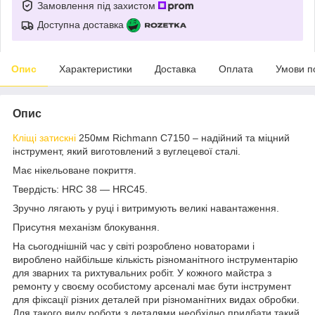
Замовлення під захистом
Доступна доставка
Опис
Характеристики
Доставка
Оплата
Умови п
Опис
Кліщі затискні
250мм Richmann C7150 – надійний та міцний
інструмент, який виготовлений з вуглецевої сталі.
Має нікельоване покриття.
Твердість: HRC 38 — HRC45.
Зручно лягають у руці і витримують великі навантаження.
Присутня механізм блокування.
На сьогоднішній час у світі розроблено новаторами і
вироблено найбільше кількість різноманітного інструментарію
для зварних та рихтувальних робіт. У кожного майстра з
ремонту у своєму особистому арсеналі має бути інструмент
для фіксації різних деталей при різноманітних видах обробки.
Для такого виду роботи з деталями необхідно придбати такий