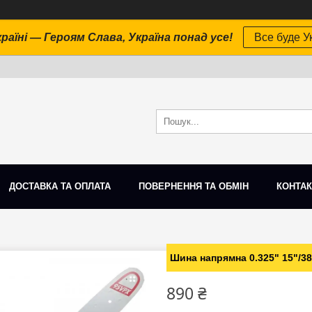
раїні — Героям Слава, Україна понад усе!
Все буде Ук
ДОСТАВКА ТА ОПЛАТА
ПОВЕРНЕННЯ ТА ОБМІН
КОНТАК
Шина напрямна 0.325" 15"/3
890 ₴