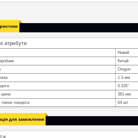
еристики
і атрибути
Новий
иробник
Китай
к
Oregon
паза
1.3 мм
нцюга
0.325"
 шини
381 мм
ь ланок ланцюга
64 шт.
ція для замовлення
0 ₴