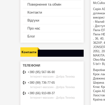
McCulloc
Повернення та обмін
Серія A
Контакти
ділянках
використ
Відгуки
- Малий
- Доступ
Про нас
Пили EF
Пили HE
Блог
, 36, 40
362XP, 4
JONSERED
2051, 20
Контакти
MAKITA:
Oleo-Mac
5 br/> 
Виробни
+380 (95) 567-96-90
Крок ла
Інтернет-магазин - Добра Техніка
Довжина 
Ширина п
+380 (99) 736-77-65
Клас К
Інтернет-магазин - Добра Техніка
Серія 
+380 (66) 910-88-37
Хвостов
Інтернет-магазин - Добра Техніка
Країна 