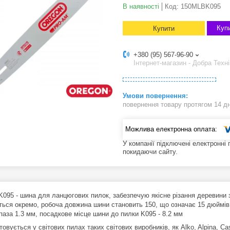
В наявності
Код:
150MLBK095
Купи
Купити
+380 (95) 567-96-90
Інтернет-магазин - Добра Техні
повернення товару протягом 14 д
У компанії підключені електронні
покидаючи сайту.
095 - шина для ланцюгових пилок, забезпечую якісне різання деревини
ться окремо, робоча довжина шини становить 150, що означає 15 дюймів,
паза 1.3 мм, посадкове місце шини до пилки K095 - 8.2 мм
овується у світових пилах таких світових виробників, як Alko, Alpina, Cas