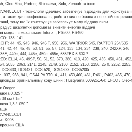
h, Oleo-Mac, Partner, Shindaiwa, Solo, Zenoah та інше.
DVANCECUT - технологія ідеально забезпечує підходить для користувачів
, а також для професіоналів, робота яких пов'язана з непостійною різкою
анні, тому що їх конструкція забезпечує малу віддачу пили. .
 радіус шкарпетки допомагає знизити енергію віддачі
ні моделі з механізмом Intenz. , PS500, PS460
CO: 138, 141
CHT: 44, 45, 945, 946, 946 T, 950, 956, WARRIOR 645, RAPTOR 254/635
, 41, 42, 44, 45, 49, 50, 51, 55, 57, 124, 133, 134, 234, 238, 240, 242XP, 246
35E, 440e, 444, 445e, 450e, 455e, 535FBX 5 60XP
: EL14, 45, 49SP, 50, 51, 52, 370, 380, 410, 420, 425, 435, 450, 451, 452, 4
54, 2055, 2063, 2141, 2145, 2149, 2150, 2152, 2153, 2156, 25 0, 2252, 2253,
 DCS430, DCS431, DCS 520, DCS4300i, DCS5200i
: 937, 938, 941, GS44 PART0, 4 , 411, 450,460, 461, P461, P462, 465, 470,
Відповідає оригінальному коду шини : Husqvarna 5089261-64; EFCO / Oleo
к Oregon
нцюга 0.325 "
38 см / 15 "
аза 1,3 / .050 "
раще
ADVANCECUT
ик K095
виробник США