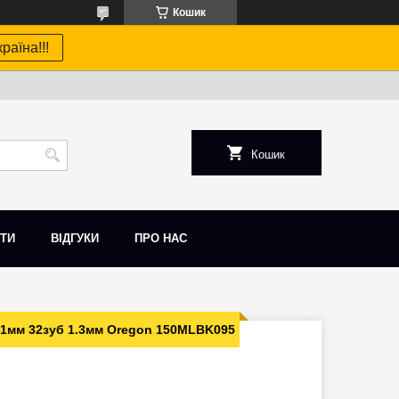
Кошик
раїна!!!
Кошик
ТИ
ВІДГУКИ
ПРО НАС
81мм 32зуб 1.3мм Oregon 150MLBK095