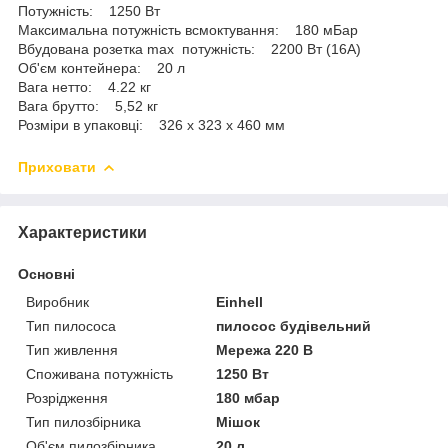
Потужність: 1250 Вт
Максимальна потужність всмоктування: 180 мБар
Вбудована розетка max потужність: 2200 Вт (16A)
Об'єм контейнера: 20 л
Вага нетто: 4.22 кг
Вага брутто: 5,52 кг
Розміри в упаковці: 326 x 323 x 460 мм
Приховати
Характеристики
Основні
Виробник
Einhell
Тип пилососа
пилосос будівельний
Тип живлення
Мережа 220 В
Споживана потужність
1250 Вт
Розрідження
180 мбар
Тип пилозбірника
Мішок
Об'єм пилозбірника
20 л