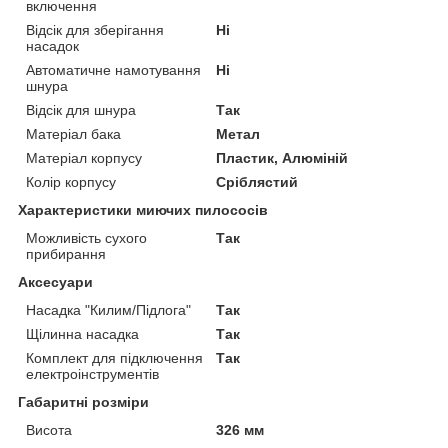
включення
Відсік для зберігання
Ні
насадок
Автоматичне намотування
Ні
шнура
Відсік для шнура
Так
Матеріал бака
Метал
Матеріал корпусу
Пластик, Алюміній
Колір корпусу
Сріблястий
Характеристики миючих пилососів
Можливість сухого
Так
прибирання
Аксесуари
Насадка "Килим/Підлога"
Так
Щілинна насадка
Так
Комплект для підключення
Так
електроінструментів
Габаритні розміри
Висота
326 мм