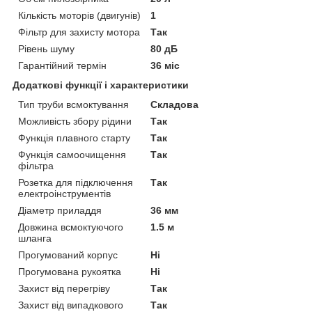
Кількість моторів (двигунів)
1
Фільтр для захисту мотора
Так
Рівень шуму
80 дБ
Гарантійний термін
36 міс
Додаткові функції і характеристики
Тип труби всмоктування
Складова
Можливість збору рідини
Так
Функція плавного старту
Так
Функція самоочищення
Так
фільтра
Розетка для підключення
Так
електроінструментів
Діаметр приладдя
36 мм
Довжина всмоктуючого
1.5 м
шланга
Прогумований корпус
Ні
Прогумована рукоятка
Ні
Захист від перегріву
Так
Захист від випадкового
Так