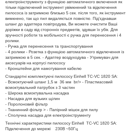
електроінструменту з функцією автоматичного включення як
тільки підключений інструмент увімкнений та відключення
пилососа із затримкою близько 5 сек. після того, як інструмент
вимкнено, так що пил видаляється повністю. Під'єднавши
шланг до адаптера повітродува, Ви можете очистити Ваші
доріжки в саду від сторонніх предметів, здувши їх убік. Для
зручності роботи та мобільності є ручка для перенесення і 4
ролики.
- Ручка для перенесення та транспортування
- 4 ролики - Розетка з функцією автоматичного відключення із
затримкою в 5 сек. - Адаптер воздуходува - Утримувач для
аксесуарів на корпусі пилососу
- Кронштейни для намотування кабелю
Стандартні комплектуючі пилососу Einhell TC-VC 1820 SA:
- Всмоктуючий шланг 1,5 м 36 мм br/> - Пластмасовий
всмоктувальний патрубок з 3 частин
- Широка всмоктувальна насадка
- Насадка для вузьких щілин
- Поролоновий фільтр
- Тканинний фільтр > - Папірний мішок для пилу
- Сполучна насадка для електроінструменту
Технічні характеристики пилососу Einhell TC-VC 1820 SA:
Підключення до мережі 230В ~50Гц