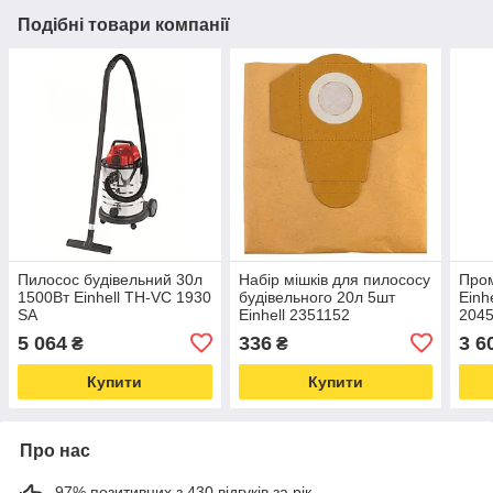
Подібні товари компанії
Пилосос будівельний 30л
Набір мішків для пилососу
Про
1500Вт Einhell TH-VC 1930
будівельного 20л 5шт
Einh
SA
Einhell 2351152
2045
5 064
336
3 6
₴
₴
Купити
Купити
Про нас
97% позитивних з 430 відгуків за рік