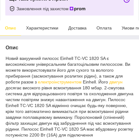
Замовлення під захистом
Опис
Характеристики
Доставка
Оплата
Умови п
Опис
Новий вакуумний пилосос Einhell TC-VC 1820 SA є
високоякісним універсальним багатоцільовим пилососом. Ви
можете використовувати його для сухого та вологого
прибирання (засмоктування розлитих рідин), а також для
роботи разом з
електроінструментом
Einhell. Його
двигун
досягає високого рівня всмоктування 180 мбар. 2-смугова
система для відпрацьованого повітря та охолодження двигуна
чистим повітрям знижує навантаження на двигун. Пилосос
Einhell TC-VC 1820 SA відмінно очищає будь-яку поверхню,
крім того автоматично вимикається при всмоктуванні рідини
завдяки поплавцевому вимикачу. Поролоновий (спінений)
фільтр захищає двигун від забруднення під час всмоктування
рідини. Пилосос Einhell TC-VC 1820 SA має вбудовану розетку
потужністю 2200 Вт (16А) для підключення