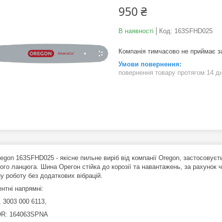
950 ₴
В наявності
Код:
163SFHD025
Компанія тимчасово не приймає 
повернення товару протягом 14 д
egon 163SFHD025 - якісне пильне виріб від компанії Oregon, застосовуєт
го ланцюга. Шина Орегон стійка до корозії та навантажень, за рахунок ч
у роботу без додаткових вібрацій.
нтні напрямні:
 3003 000 6113,
R: 164063SPNA