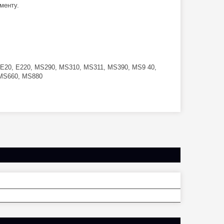
менту.
E15, E20, E220, MS290, MS310, MS311, MS390, MS9 40,
 MS660, MS880