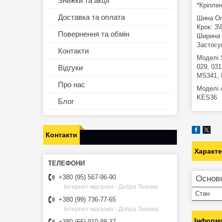
Знижки та акції
*Кріпле
Доставка та оплата
Шина Or
Крок: 3\
Повернення та обмін
Ширина п
Застосу
Контакти
Моделі S
029, 031
Відгуки
MS341, 
Про нас
Моделі 
KES36
Блог
Контакти
Характ
+380 (95) 567-96-90
Основ
Інтернет-магазин - Добра Техніка
Стан
+380 (99) 736-77-65
Інтернет-магазин - Добра Техніка
Інформа
+380 (66) 910-88-37