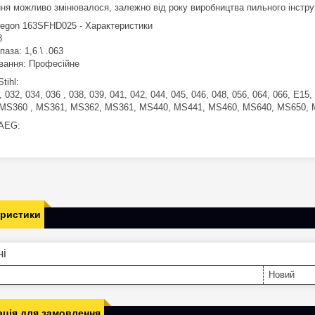
ння можливо змінювалося, залежно від року виробництва пильного інстру
egon 163SFHD025 - Характеристики
8
аза: 1,6 \ .063
вання: Професійне
tihl:
, 032, 034, 036 , 038, 039, 041, 042, 044, 045, 046, 048, 056, 064, 066, 
MS360 , MS361, MS362, MS361, MS440, MS441, MS460, MS640, MS650,
AEG:
еристики
ні
Новий
ція для замовлення