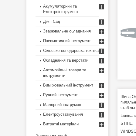
Акумуляторний та
Електроінструмент
Дім і Сад
Зварювальне обладнання
Пневматичний інструмент
Сільськогосподарська техніка
Обладнання та верстати
Автомобільні товари та
інструменти
Вимірювальний інструмент
Ручний інструмент
Шина Or
пиляльно
Малярний інструмент
стабільн
Електроустаткування
Еквівале
STIHL: ,
Витратні матеріали
WINDSO