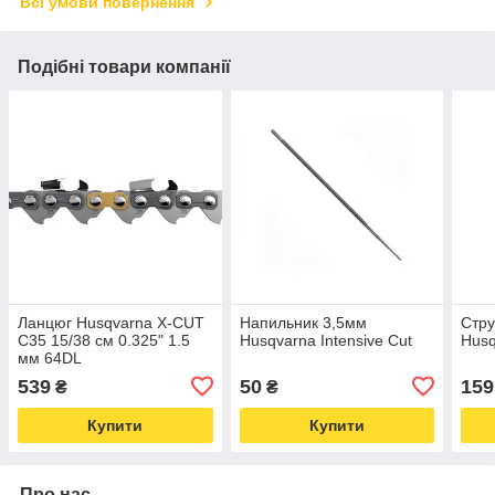
Всі умови повернення
Подібні товари компанії
Ланцюг Husqvarna X-CUT
Напильник 3,5мм
Стру
C35 15/38 см 0.325" 1.5
Husqvarna Intensive Cut
Husq
мм 64DL
539
50
159
₴
₴
Купити
Купити
Про нас