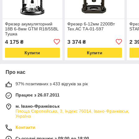
Фрезер акумуляторний
Фрезер 6-12мм 2200Вт
Фрез
18В 6-8мм GTM R18/55BL
Tex.AC ТА-01-597
STA
Тушка
4 175
3 374
2 3
₴
₴
Купити
Купити
Про нас
97% позитивних з 433 відгуків за рік
Працює з 26.07.2011
м. Івано-Франківськ
Площа Європейська, 3, Індекс 76014, Івано-Франківськ,
Україна
Контакти
Сьогодні працює з 09:00 до 18:00