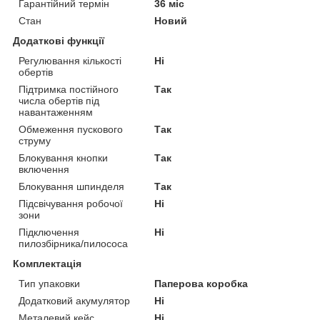
Гарантійний термін
36 міс
Стан
Новий
Додаткові функції
Регулювання кількості
Ні
обертів
Підтримка постійного
Так
числа обертів під
навантаженням
Обмеження пускового
Так
струму
Блокування кнопки
Так
включення
Блокування шпинделя
Так
Підсвічування робочої
Ні
зони
Підключення
Ні
пилозбірника/пилососа
Комплектація
Тип упаковки
Паперова коробка
Додатковий акумулятор
Ні
Металевий кейс
Ні