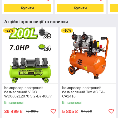
Купити
Купити
Акційні пропозиції та новинки
–22%
–10%
Компресор повітряний
Компресор повітряний
безмасляний VIDO
безмасляний Tex.AC TA-
WD060212070 5.2кВт 480л/
CA2416
хвл 200л 8бар
В наявності
В наявності
36 499
5 805
₴
₴
46 499 ₴
6 450 ₴