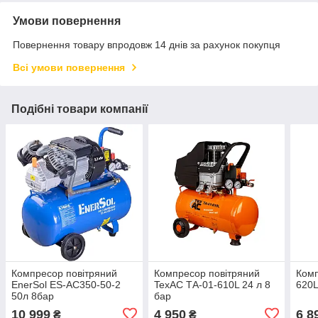
Умови повернення
Повернення товару впродовж 14 днів за рахунок покупця
Всі умови повернення
Подібні товари компанії
Компресор повітряний
Компресор повітряний
Комп
EnerSol ES-AC350-50-2
TexAC ТА-01-610L 24 л 8
620
50л 8бар
бар
10 999
4 950
6 8
₴
₴