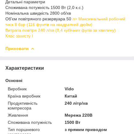
Детальні параметри
Споживана потужність 1500 Вт (2,0 к.с.)
Номінальна швидкість 2800 об/хв
Об'єм повітряного резервуара 50
л> Максимальний робочий
тиск 8 бар (116 фунтів на квадратний дюйм)
Витрата повітря 240 л/хв (8,4 кубічних футів за хвилину)
Клас захисту I
Приховати
Характеристики
Основні
Виробник
Vido
Країна виробник
Китай
Продуктивність
240 літр/хв
компресора
Живлення
Мережа 220В
Споживана потужність
1500 Вт
Тип поршневого
з прямим приводом