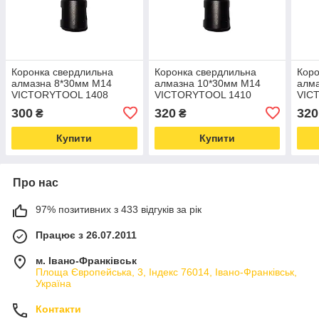
Коронка свердлильна
Коронка свердлильна
Коро
алмазна 8*30мм M14
алмазна 10*30мм M14
алм
VICTORYTOOL 1408
VICTORYTOOL 1410
VIC
300
320
320
₴
₴
Купити
Купити
Про нас
97% позитивних з 433 відгуків за рік
Працює з 26.07.2011
м. Івано-Франківськ
Площа Європейська, 3, Індекс 76014, Івано-Франківськ,
Україна
Контакти