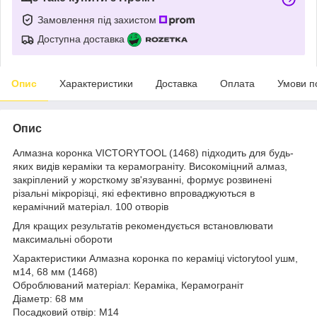
Замовлення під захистом
Доступна доставка
Опис
Характеристики
Доставка
Оплата
Умови п
Опис
Алмазна коронка VICTORYTOOL (1468) підходить для будь-
яких видів кераміки та керамограніту. Високоміцний алмаз,
закріплений у жорсткому зв'язуванні, формує розвинені
різальні мікрорізці, які ефективно впроваджуються в
керамічний матеріал. 100 отворів
Для кращих результатів рекомендується встановлювати
максимальні обороти
Характеристики Алмазна коронка по кераміці victorytool ушм,
м14, 68 мм (1468)
Оброблюваний матеріал: Кераміка, Керамограніт
Діаметр: 68 мм
Посадковий отвір: M14