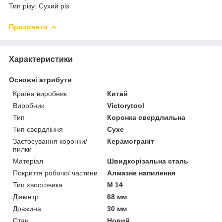
Тип різу: Сухий різ
Приховати
Характеристики
Основні атрибути
Країна виробник
Китай
Виробник
Victorytool
Тип
Коронка свердлильна
Тип свердління
Сухе
Застосування коронки/
Керамограніт
пилки
Матеріал
Швидкорізальна сталь
Покриття робочої частини
Алмазне напилення
Тип хвостовика
М 14
Діаметр
68 мм
Довжина
30 мм
Стан
Новий