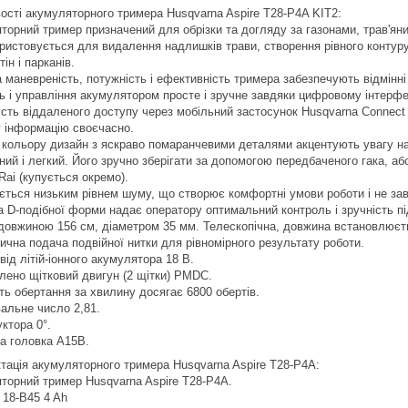
ості акумуляторного тримера Husqvarna Aspire T28-P4A KIT2:
торний тример призначений для обрізки та догляду за газонами, трав'я
ористовується для видалення надлишків трави, створення рівного контуру 
тін і парканів.
 маневреність, потужність і ефективність тримера забезпечують відмінні
ь і управління акумулятором просте і зручне завдяки цифровому інтерфе
сть віддаленого доступу через мобільний застосунок Husqvarna Connect 
 інформацію своєчасно.
 кольору дизайн з яскраво помаранчевими деталями акцентують увагу на
ний і легкий. Його зручно зберігати за допомогою передбаченого гака, а
Rai (купується окремо).
яється низьким рівнем шуму, що створює комфортні умови роботи і не з
а D-подібної форми надає оператору оптимальний контроль і зручність пі
довжиною 156 см, діаметром 35 мм. Телескопічна, довжина встановлюєтьс
ична подача подвійної нитки для рівномірного результату роботи.
ід літій-іонного акумулятора 18 В.
лено щітковий двигун (2 щітки) PMDC.
ть обертання за хвилину досягає 6800 обертів.
альне число 2,81.
ктора 0°.
а головка A15B.
тація акумуляторного тримера Husqvarna Aspire T28-P4A:
торний тример Husqvarna Aspire T28-P4A.
 18-B45 4 Ah