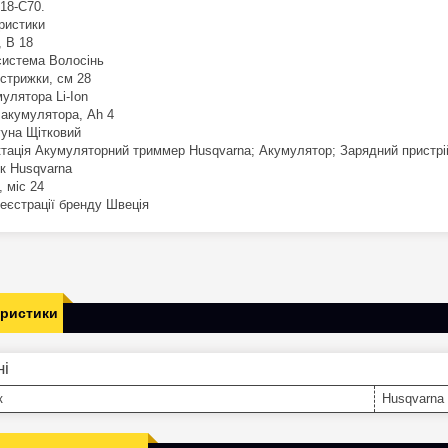
 18-C70.
ристики
, В 18
система Волосінь
стрижки, см 28
улятора Li-Ion
 акумулятора, Ah 4
гуна Щітковий
тація Акумуляторний триммер Husqvarna; Акумулятор; Зарядний пристр
к Husqvarna
, міс 24
реєстрації бренду Швеція
еристики
ні
к
Husqvarna