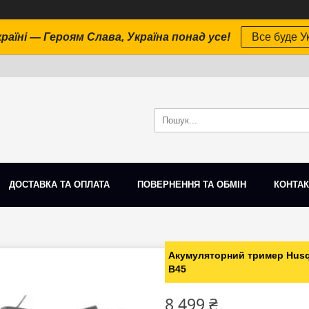
раїні — Героям Слава, Україна понад усе!
Все буде Ук
ДОСТАВКА ТА ОПЛАТА
ПОВЕРНЕННЯ ТА ОБМІН
КОНТАК
Акумуляторний тример Husqva
B45
8 499 ₴