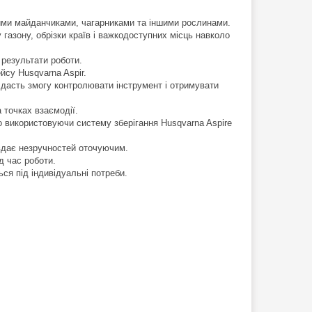
ними майданчиками, чагарниками та іншими рослинами.
газону, обрізки країв і важкодоступних місць навколо
 результати роботи.
йсу Husqvarna Aspir.
дасть змогу контролювати інструмент і отримувати
 точках взаємодії.
бо використовуючи систему зберігання Husqvarna Aspire
авдає незручностей оточуючим.
д час роботи.
я під індивідуальні потреби.