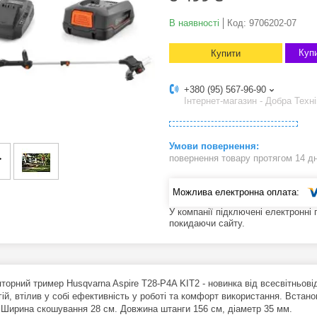
В наявності
Код:
9706202-07
Купи
Купити
+380 (95) 567-96-90
Інтернет-магазин - Добра Техні
повернення товару протягом 14 д
У компанії підключені електронні
покидаючи сайту.
торний тример Husqvarna Aspire T28-P4A KIT2 - новинка від всесвітньові
гій, втілив у собі ефективність у роботі та комфорт використання. Вста
. Ширина скошування 28 см. Довжина штанги 156 см, діаметр 35 мм.