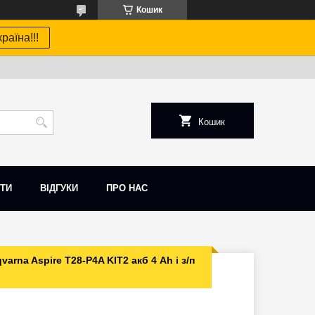
Кошик
раїна!!!
Кошик
ТИ
ВІДГУКИ
ПРО НАС
rna Aspire T28-P4A KIT2 акб 4 Ah і з/п