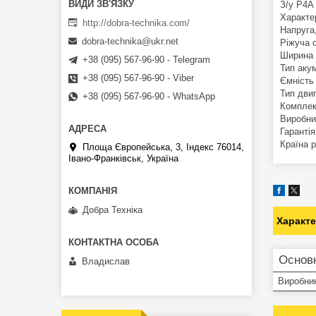
З/у P4A
Характе
http://dobra-technika.com/
Напруга
dobra-technika@ukr.net
Ріжуча 
Ширина 
+38 (095) 567-96-90 - Telegram
Тип акум
+38 (095) 567-96-90 - Viber
Ємність
Тип дви
+38 (095) 567-96-90 - WhatsApp
Комплек
Виробни
Гарантія
Країна 
Площа Європейська, 3, Індекс 76014,
Івано-Франківськ, Україна
Добра Техніка
Характ
Основ
Владислав
Виробни