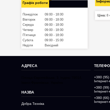
Інформа
Графік роботи
Понеділок
09:00
18:00
Ціна:
8 
Вівторок
09:00
18:00
Середа
09:00
18:00
Четвер
09:00
18:00
Пʼятниця
09:00
18:00
Субота
09:00
15:00
Неділя
Вихідний
+380 (95)
Площа Європейська, 3, Індекс 76014,
Інтернет-
Івано-Франківськ, Україна
+380 (99)
Інтернет-
+380 (66)
Інтернет-
Добра Техніка