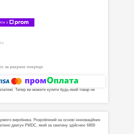
ти з
ка
нів
за рахунок покупця
 платежі. Тепер ви можете купити будь-який товар не
домого виробника. Розроблений на основі іннноваційних
новлено двигун PMDC, який за хвилину здійснює 6800