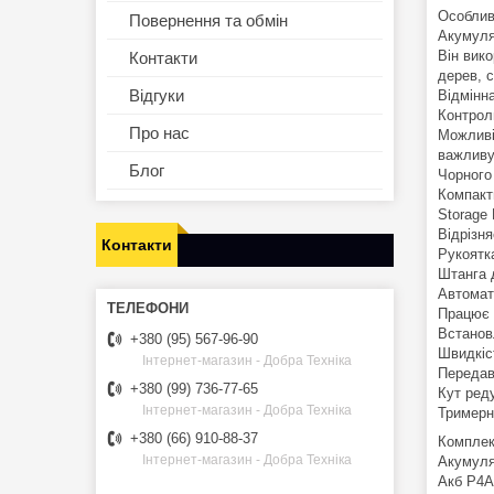
Особлив
Повернення та обмін
Акумуля
Він вик
Контакти
дерев, с
Відгуки
Відмінна
Контрол
Про нас
Можливі
важливу
Блог
Чорного
Компакт
Storage 
Відрізн
Контакти
Рукоятк
Штанга 
Автомат
Працює в
Встанов
+380 (95) 567-96-90
Швидкіс
Інтернет-магазин - Добра Техніка
Передав
+380 (99) 736-77-65
Кут реду
Інтернет-магазин - Добра Техніка
Тримерн
+380 (66) 910-88-37
Комплек
Інтернет-магазин - Добра Техніка
Акумуля
Акб P4A