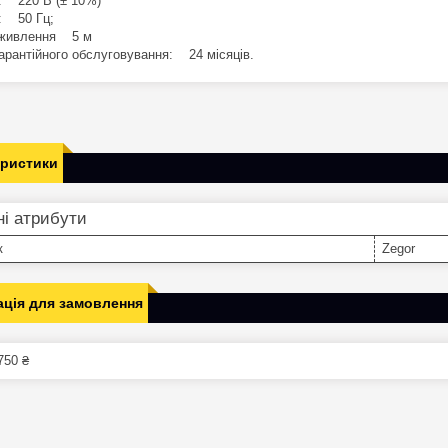
: 220 В (± 10%)
: 50 Гц;
 живлення 5 м
гарантійного обслуговування: 24 місяців.
еристики
і атрибути
к
Zegor
ція для замовлення
750 ₴