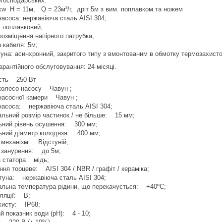
огосподарських.
kw H = 11м, Q = 23м³/г, дріт 5м з вим. поплавком та ножем
насоса: нержавіюча сталь AISI 304;
 поплавковий;
розміщення напірного патрубка;
 кабеля: 5м;
гуна: асинхронний, закритого типу з вмонтованим в обмотку термозахист
арантійного обслуговування: 24 місяці.
ість 250 Вт
колесо насосу Чавун ;
насосної камери Чавун ;
насоса: нержавіюча сталь AISI 304;
льний розмір частинок / не більше: 15 мм;
ьний рівень осушення: 300 мм;
ьний діаметр колодязя: 400 мм;
 механізм: Відстуній;
 занурення: до 5м;
 статора мідь;
ння торцеве: AISI 304 / NBR / графіт / кераміка;
гуна: нержавіюча сталь AISI 304;
льна температура рідини, що перекачується: +40ºС;
оляції: В;
хисту: IP68;
й показник води (рН): 4 - 10;