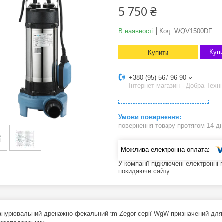
5 750 ₴
В наявності
Код:
WQV1500DF
Купи
Купити
+380 (95) 567-96-90
Інтернет-магазин - Добра Техні
повернення товару протягом 14 д
У компанії підключені електронні
покидаючи сайту.
анурювальний дренажно-фекальний tm Zegor серії WgW призначений для