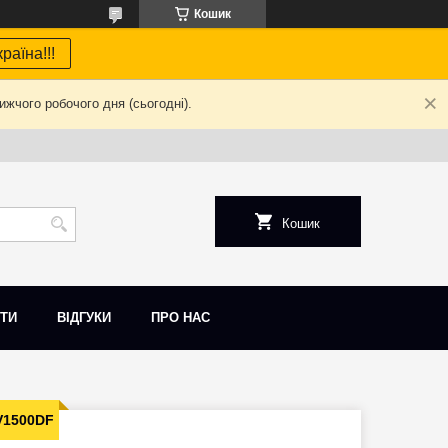
Кошик
раїна!!!
жчого робочого дня (сьогодні).
Кошик
ТИ
ВІДГУКИ
ПРО НАС
V1500DF