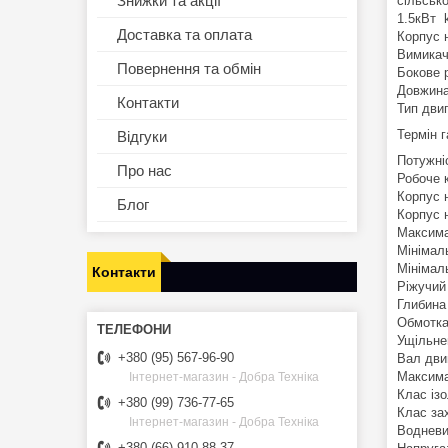
Знижки та акції
сільськ
1.5кВт 
Доставка та оплата
Корпус 
Вимикач
Повернення та обмін
Бокове 
Довжина
Контакти
Тип дви
Термін г
Відгуки
Потужн
Про нас
Робоче 
Корпус 
Блог
Корпус 
Максима
Мінімал
Мінімал
Контакти
Ріжучий
Глибина
Обмотка
Ущільне
+380 (95) 567-96-90
Вал дви
Максима
Інтернет-магазин - Добра Техніка
Клас із
+380 (99) 736-77-65
Клас за
Інтернет-магазин - Добра Техніка
Водневи
+380 (66) 910-88-37