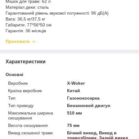
Мішок для трави: 62 л
Матеріал деки: сталь
Гарантований рівень звукової потужності: 96 дБ(А)
Вага: 36,5 кг/37,5 кг
Габарити: 77*56*50 см
Гарантія: 36 місяців
Приховати
Характеристики
Основні
Виробник
X-Woker
Країна виробник
Китай
Тип
Газонокосарка
Тип приводу
Бензиновий двигун
Максимальна ширина
510 мм
скошування
Висота скошування
75 мм
Викид скошеної трави
Бічний викид, Викид в
травозбірник, Задній викид