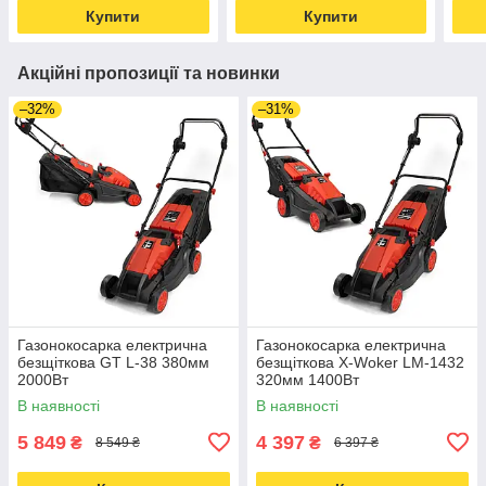
Купити
Купити
Акційні пропозиції та новинки
–32%
–31%
Газонокосарка електрична
Газонокосарка електрична
безщіткова GT L-38 380мм
безщіткова X-Woker LM-1432
2000Вт
320мм 1400Вт
В наявності
В наявності
5 849
4 397
₴
₴
8 549 ₴
6 397 ₴