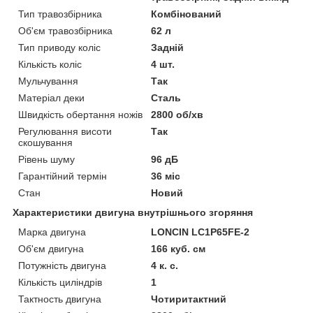
Тип травозбірника
Комбінований
Об'єм травозбірника
62 л
Тип приводу коліс
Задній
Кількість коліс
4 шт.
Мульчування
Так
Матеріал деки
Сталь
Швидкість обертання ножів
2800 об/хв
Регулювання висоти
Так
скошування
Рівень шуму
96 дБ
Гарантійний термін
36 міс
Стан
Новий
Характеристики двигуна внутрішнього згоряння
Марка двигуна
LONCIN LC1P65FE-2
Об'єм двигуна
166 куб. см
Потужність двигуна
4 к. с.
Кількість циліндрів
1
Тактность двигуна
Чотиритактний