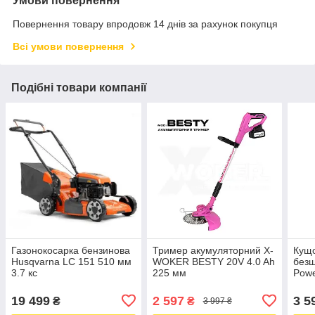
Умови повернення
Повернення товару впродовж 14 днів за рахунок покупця
Всі умови повернення
Подібні товари компанії
Газонокосарка бензинова
Тример акумуляторний X-
Кущо
Husqvarna LC 151 510 мм
WOKER BESTY 20V 4.0 Ah
безщ
3.7 кс
225 мм
Powe
мм
19 499
2 597
3 5
₴
₴
3 997 ₴