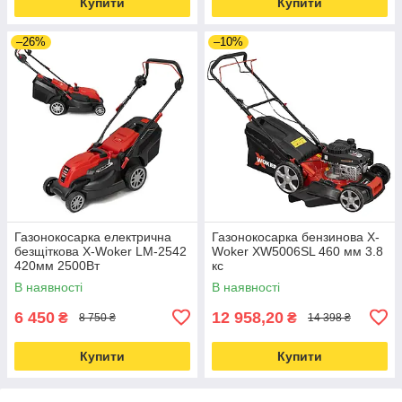
Купити
Купити
–26%
–10%
Газонокосарка електрична
Газонокосарка бензинова X-
безщіткова X-Woker LM-2542
Woker XW5006SL 460 мм 3.8
420мм 2500Вт
кс
В наявності
В наявності
6 450
12 958,20
₴
₴
8 750 ₴
14 398 ₴
Купити
Купити