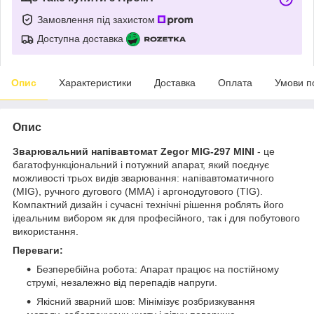
Замовлення під захистом
Доступна доставка
Опис
Характеристики
Доставка
Оплата
Умови п
Опис
Зварювальний напівавтомат Zegor MIG-297 MINI
- це
багатофункціональний і потужний апарат, який поєднує
можливості трьох видів зварювання: напівавтоматичного
(MIG), ручного дугового (MMA) і аргонодугового (TIG).
Компактний дизайн і сучасні технічні рішення роблять його
ідеальним вибором як для професійного, так і для побутового
використання.
Переваги:
Безперебійна робота: Апарат працює на постійному
струмі, незалежно від перепадів напруги.
Якісний зварний шов: Мінімізує розбризкування