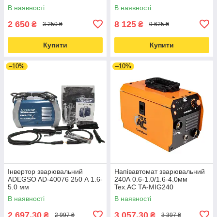
В наявності
В наявності
2 650
8 125
₴
₴
3 250 ₴
9 625 ₴
Купити
Купити
–10%
–10%
Інвертор зварювальний
Напівавтомат зварювальний
ADEGSO AD-40076 250 А 1.6-
240А 0.6-1.0/1.6-4.0мм
5.0 мм
Tex.AC TA-MIG240
В наявності
В наявності
2 697,30
3 057,30
₴
₴
2 997 ₴
3 397 ₴