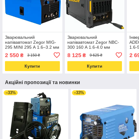
Зварювальний
Зварювальний
Інве
напівавтомат Zegor MIG-
напівавтомат Zegor NBC-
ADE
295 MINI 295 А 1.6–3.2 мм
300 160 А 1.6-4.0 мм
1.6-
2 550
8 125
2 6
₴
₴
3 150 ₴
9 625 ₴
Купити
Купити
Акційні пропозиції та новинки
–33%
–33%