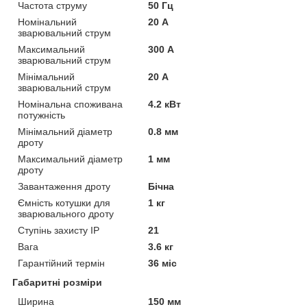
Частота струму
50 Гц
Номінальний
20 А
зварювальний струм
Максимальний
300 А
зварювальний струм
Мінімальний
20 А
зварювальний струм
Номінальна споживана
4.2 кВт
потужність
Мінімальний діаметр
0.8 мм
дроту
Максимальний діаметр
1 мм
дроту
Завантаження дроту
Бічна
Ємність котушки для
1 кг
зварювального дроту
Ступінь захисту IP
21
Вага
3.6 кг
Гарантійний термін
36 міс
Габаритні розміри
Ширина
150 мм