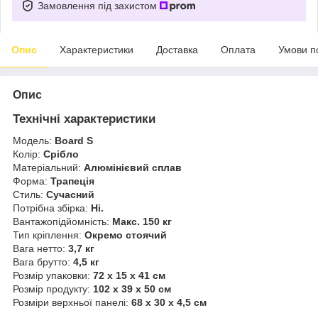
Замовлення під захистом
Опис
Характеристики
Доставка
Оплата
Умови п
Опис
Технічні характеристики
Модель:
Board S
Колір:
Срібло
Матеріальний:
Алюмінієвий сплав
Форма:
Трапеція
Стиль:
Сучасний
Потрібна збірка:
Ні.
Вантажопідйомність:
Макс. 150 кг
Тип кріплення:
Окремо стоячий
Вага нетто:
3,7 кг
Вага брутто:
4,5 кг
Розмір упаковки:
72 x 15 x 41 см
Розмір продукту:
102 x 39 x 50 см
Розміри верхньої панелі:
68 x 30 x 4,5 см