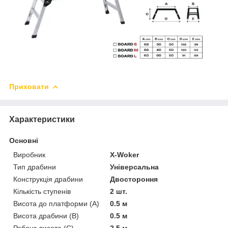
Приховати
Характеристики
Основні
Виробник
X-Woker
Тип драбини
Універсальна
Конструкція драбини
Двостороння
Кількість ступенів
2 шт.
Висота до платформи (А)
0.5 м
Висота драбини (В)
0.5 м
Робоча висота (С)
2.5 м