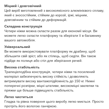
Міцний і довговічний
Цей виріб виготовлений з високоякісного алюмінієвого сплаву,
який є зносостійким, стійким до корозії, іржі, міцним,
довговічним та стійким до деформацій.
Складана конструкція
Чотири ніжки можна скласти разом для економії місця. Ви
можете легко скласти платформу та зберігати її в багажнику
вашого автомобіля.
Універсальний
Ви можете використовувати платформу як драбину, щоб
збільшити свій зріст, або як стілець, щоб сидіти. Він також
підійде як полиця або стіл для зберігання речей.
Висока стабільність
Трапецієподібна конструкція, чотири ніжки та посилений
матеріал забезпечують високу стійкість і дозволяють
витримувати високу вантажопідйомність до 150 кг. Нижні
поперечні розпірки, міцні штативи, високоміцні заклепки та
пряжки ще більше підвищують стабільність.
Легко чиститься
Гладка та рівна поверхня цього виробу легко миється. Просто
протріть його вологою ганчіркою.