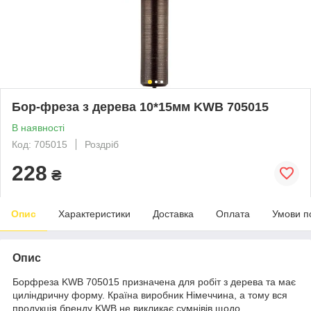
Бор-фреза з дерева 10*15мм KWB 705015
В наявності
Код: 705015
Роздріб
228
₴
Опис
Характеристики
Доставка
Оплата
Умови п
Опис
Борфреза KWB 705015 призначена для робіт з дерева та має
циліндричну форму. Країна виробник Німеччина, а тому вся
продукція бренду KWB не викликає сумнівів щодо