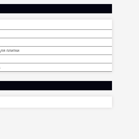
для плитки
а