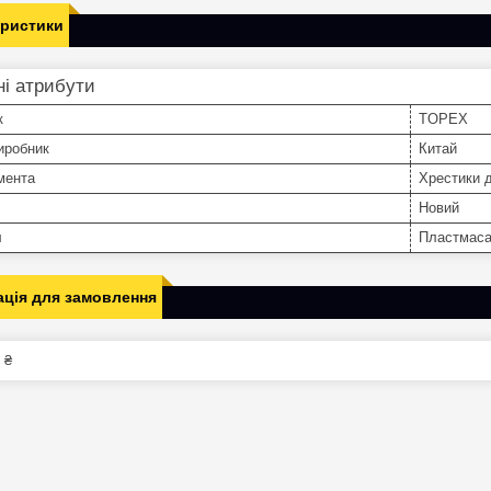
еристики
і атрибути
к
TOPEX
иробник
Китай
мента
Хрестики 
Новий
л
Пластмас
ція для замовлення
 ₴