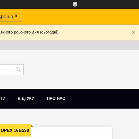
раїна!!!
жчого робочого дня (сьогодні).
ТИ
ВІДГУКИ
ПРО НАС
TOPEX 16B530