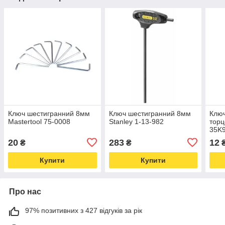
Ключ шестигранний 8мм
Ключ шестигранний 8мм
Клю
Mastertool 75-0008
Stanley 1-13-982
торц
35K
20
283
12
₴
₴
Купити
Купити
Про нас
97% позитивних з 427 відгуків за рік