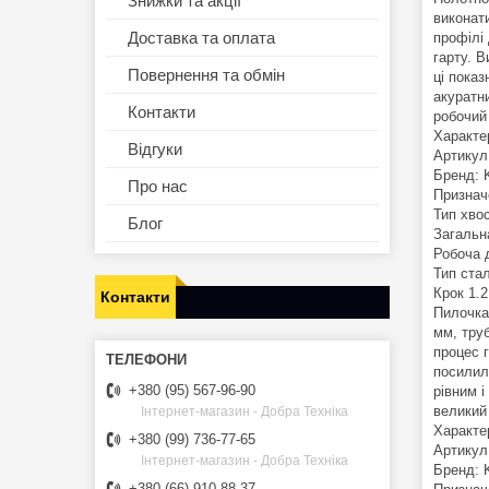
Знижки та акції
виконат
Доставка та оплата
профілі
гарту. 
Повернення та обмін
ці пока
акуратн
Контакти
робочий
Характе
Відгуки
Артикул
Бренд:
Про нас
Признач
Тип хво
Блог
Загальн
Робоча 
Тип ста
Крок 1.
Контакти
Пилочка
мм, тру
процес 
посилил
+380 (95) 567-96-90
рівним і
великий
Інтернет-магазин - Добра Техніка
Характе
+380 (99) 736-77-65
Артикул
Інтернет-магазин - Добра Техніка
Бренд:
+380 (66) 910-88-37