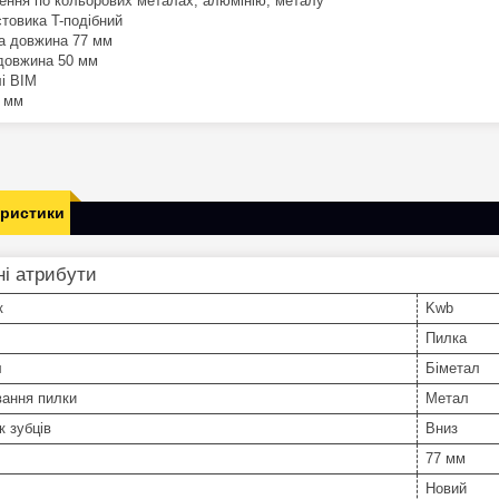
ення по кольорових металах, алюмінію, металу
стовика T-подібний
а довжина 77 мм
довжина 50 мм
лі BIM
2 мм
еристики
і атрибути
к
Kwb
Пилка
л
Біметал
вання пилки
Метал
 зубців
Вниз
77 мм
Новий