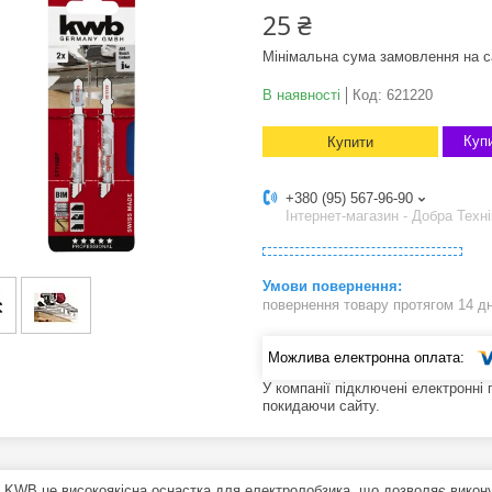
25 ₴
Мінімальна сума замовлення на с
В наявності
Код:
621220
Купи
Купити
+380 (95) 567-96-90
Інтернет-магазин - Добра Техні
повернення товару протягом 14 д
У компанії підключені електронні
покидаючи сайту.
 KWB це високоякісна оснастка для електролобзика, що дозволяє викон