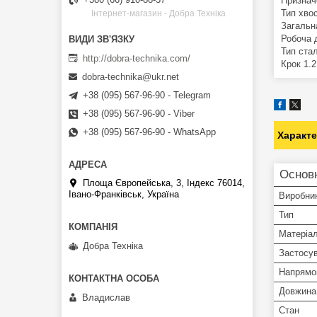
Признач
Тип хво
Інтернет-магазин - Добра Техніка
Загальн
Робоча 
Тип ста
http://dobra-technika.com/
Крок 1.
dobra-technika@ukr.net
+38 (095) 567-96-90 - Telegram
+38 (095) 567-96-90 - Viber
+38 (095) 567-96-90 - WhatsApp
Характ
Основн
Площа Європейська, 3, Індекс 76014,
Івано-Франківськ, Україна
Виробни
Тип
Матеріа
Добра Техніка
Застосу
Напрямок
Довжина
Владислав
Стан