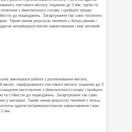
рованого листового металу тощиною до 3 мм, труби та
отовлене з біметалічного сплаву і пройшло процес
тійкістю до пошкоджень. Загартування так само посилило
іал. Таким чином результат пиляння є більш рівним і
 здатне витримувати високі навантаження і має великий
оляє виконувати роботи з розпилювання металу.
вий метал, перфорованого листового металу тощиною до 3
Оснащення виготовлене з біметалічного сплаву і пройшло
тю та стійкістю до пошкоджень. Загартування так само
ня у матеріал. Таким чином результат пиляння є більш
 полотно здатне витримувати високі навантаження і має
.2 мм.