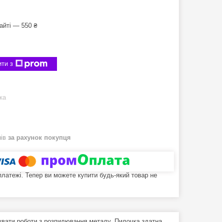
айті — 550 ₴
ти з
ка
нів
за рахунок покупця
 платежі. Тепер ви можете купити будь-який товар не
увати роботи з розпилювання металу. Пилочка здатна