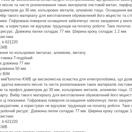
и якісне та чисте розпилювання таких матеріалів листовий метал, перфо
 діаметром до 30 мм, кольорових металів, алюмінію тощо. Оснащення виг
Вибір такого матеріалу для виготовлення обумовлений його міцністю та с
зники. Гофрована поверхня оснащення забезпечує легке занурення у матер
им, а користувач не відчуває труднощів на початку роботи. Таке полотно
 ресурс. Довжина пилки складає 77 мм. Ширина кроку складає 1.2 мм.
ристики
: k-621220
 KWB
ення по кольорових металах, алюмінію, металу
стовика T-подібний
а довжина 77 мм
довжина 50 мм
лі BIM
2 ммПолотно KWB це високоякісна оснастка для електролобзика, що дозв
 здатна виконати якісне та чисте розпилювання таких матеріалів листо
би та профілі діаметром до 30 мм, кольорових металів, алюмінію тощо. 
гарту. Вибір такого матеріалу для виготовлення обумовлений його міцніс
о ці показники. Гофрована поверхня оснащення забезпечує легке занурен
 акуратним, а користувач не відчуває труднощів на початку роботи. Таке
 робочий ресурс. Довжина пилки складає 77 мм. Ширина кроку складає 1
ристики
: k-621220
 KWB