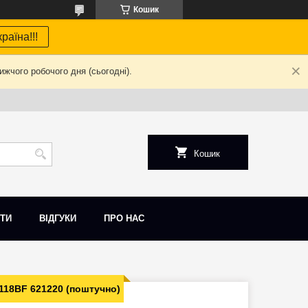
Кошик
раїна!!!
жчого робочого дня (сьогодні).
Кошик
ТИ
ВІДГУКИ
ПРО НАС
118BF 621220 (поштучно)